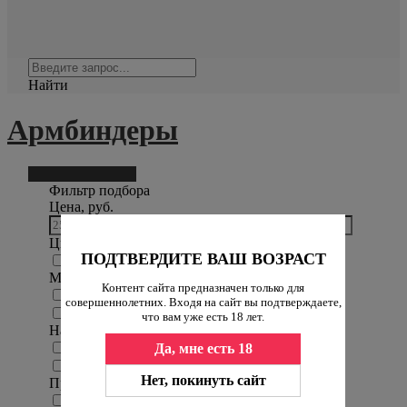
Найти
Армбиндеры
Фильтр подбора
3
Фильтр подбора
Цена, руб.
Цвет
ПОДТВЕРДИТЕ ВАШ ВОЗРАСТ
черный
Материал
Контент сайта предназначен только для
искусственная кожа
совершеннолетних. Входя на сайт вы подтверждаете,
натуральная кожа
что вам уже есть 18 лет.
Назначение
Да, мне есть 18
шея
руки
Нет, покинуть сайт
Производитель
MR.STRICT