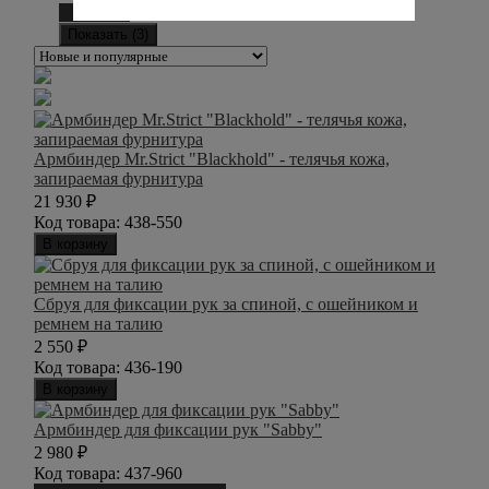
Сбросить
Показать (
3
)
Армбиндер Mr.Strict "Blackhold" - телячья кожа,
запираемая фурнитура
21 930
₽
Код товара:
438-550
В корзину
Сбруя для фиксации рук за спиной, с ошейником и
ремнем на талию
2 550
₽
Код товара:
436-190
В корзину
Армбиндер для фиксации рук "Sabby"
2 980
₽
Код товара:
437-960