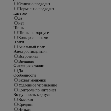
Отлично подходит
Нормально подходит
Катетер
да
нет
Шипы
Шипы на корпусе
Кольцо с шипами
Плаги
Анальный плаг
Электростимуляция
Встроенная
Внешняя
Фиксация к талии
Да
Особенности
Захват мошонки
Удаленное управление
Контроль по интернет
Воздушность корпуса
Высокая
Средняя
Низкая