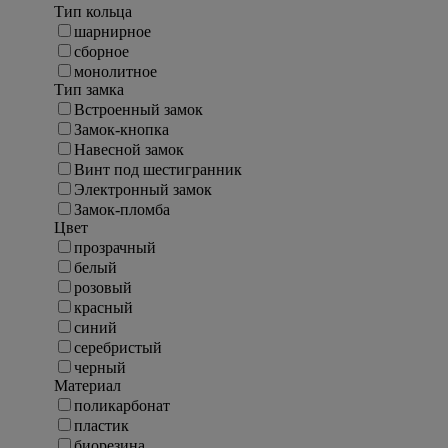
Тип кольца
шарнирное
сборное
монолитное
Тип замка
Встроенный замок
Замок-кнопка
Навесной замок
Винт под шестигранник
Электронный замок
Замок-пломба
Цвет
прозрачный
белый
розовый
красный
синий
серебристый
черный
Материал
поликарбонат
пластик
биорезина