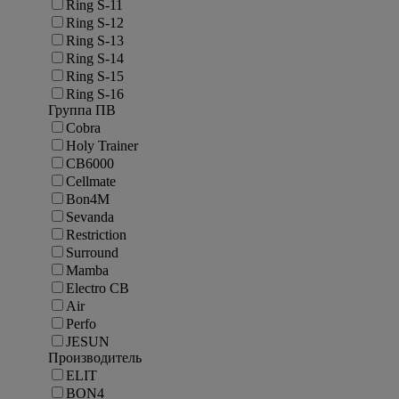
Ring S-11
Ring S-12
Ring S-13
Ring S-14
Ring S-15
Ring S-16
Группа ПВ
Cobra
Holy Trainer
CB6000
Cellmate
Bon4M
Sevanda
Restriction
Surround
Mamba
Electro CB
Air
Perfo
JESUN
Производитель
ELIT
BON4