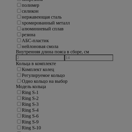
полимер
силикон
нержавеющая сталь
хромированный металл
алюминиевый сплав
резина
АБС-пластик
нейлоновая смола
Внутренняя длина пояса в сборе, см
Кольца в комплекте
Комплект колец
Регулируемое кольцо
Одно кольцо на выбор
Модель кольца
Ring S-1
Ring S-2
Ring S-3
Ring S-4
Ring S-6
Ring S-9
Ring S-10