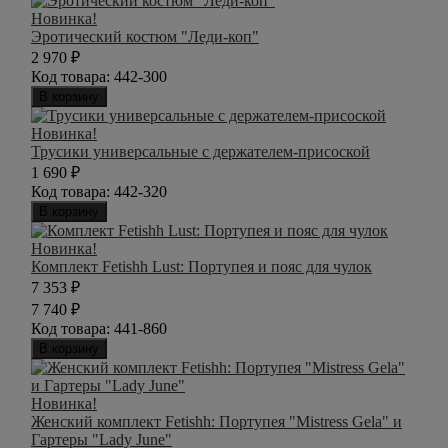
Новинка!
Эротический костюм "Леди-коп"
2 970
₽
Код товара:
442-300
В корзину
Новинка!
Трусики универсальные с держателем-присоской
1 690
₽
Код товара:
442-320
В корзину
Новинка!
Комплект Fetishh Lust: Портупея и пояс для чулок
7 353
₽
7 740
₽
Код товара:
441-860
В корзину
Новинка!
Женский комплект Fetishh: Портупея "Mistress Gela" и
Гартеры "Lady June"