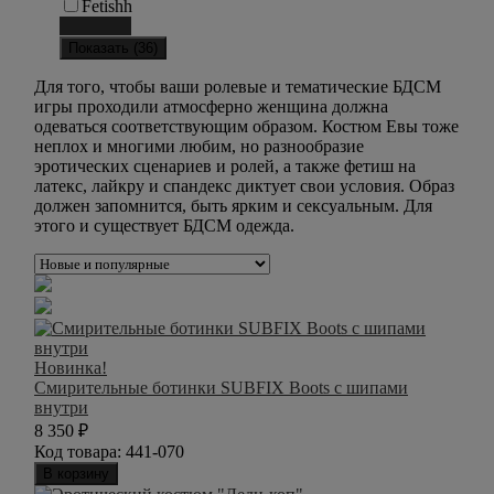
Fetishh
Сбросить
Показать (
36
)
Для того, чтобы ваши ролевые и тематические БДСМ
игры проходили атмосферно женщина должна
одеваться соответствующим образом. Костюм Евы тоже
неплох и многими любим, но разнообразие
эротических сценариев и ролей, а также фетиш на
латекс, лайкру и спандекс диктует свои условия. Образ
должен запомнится, быть ярким и сексуальным. Для
этого и существует БДСМ одежда.
Новинка!
Смирительные ботинки SUBFIX Boots с шипами
внутри
8 350
₽
Код товара:
441-070
В корзину