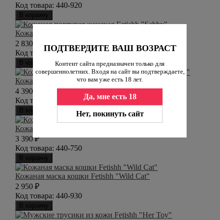
Код товара:
440-920
В корзину
Кожаная портупея женская Fetishh "Sabby"
2 830
₽
ПОДТВЕРДИТЕ ВАШ ВОЗРАСТ
Код товара:
440-730
В корзину
Контент сайта предназначен только для
совершеннолетних. Входя на сайт вы подтверждаете,
что вам уже есть 18 лет.
Кожаная портупея женская Fetishh "Mistress Gela"
4 390
₽
Да, мне есть 18
Код товара:
440-760
В корзину
Нет, покинуть сайт
Кожаная портупея женская Fetishh "Lust"
3 390
₽
Код товара:
440-750
В корзину
Кожаная маска кошки Fetishh "Wild Cat"
2 950
₽
Код товара:
440-930
В корзину