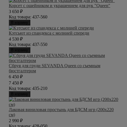
Корсет с ошейником и украшением для рук "Queen"
3 650
₽
Код товара:
437-560
В корзину
Кэтсьют из спандекса с молнией спереди
4 530
₽
Код товара:
437-550
В корзину
Cбруя для груди SEVANDA Queen со съемным
бюстгалтером
6 450
₽
7 450
₽
Код товара:
435-210
В корзину
Лаковая виниловая простынь для БДСМ игр (200х220
см)
2 990
₽
Код товара:
428-050