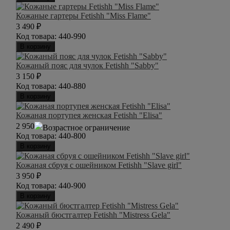
Кожаные гартеры Fetishh "Miss Flame"
3 490
₽
Код товара:
440-990
В корзину
Кожаный пояс для чулок Fetishh "Sabby"
3 150
₽
Код товара:
440-880
В корзину
Кожаная портупея женская Fetishh "Elisa"
2 950
₽
Код товара:
440-800
В корзину
Кожаная сбруя с ошейником Fetishh "Slave girl"
3 950
₽
Код товара:
440-900
В корзину
Кожаный бюстгалтер Fetishh "Mistress Gela"
2 490
₽