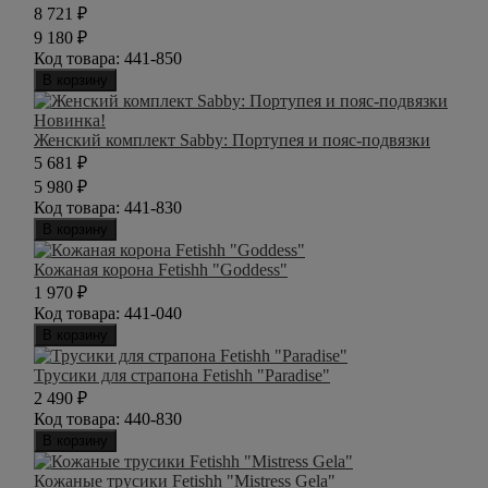
8 721
₽
9 180
₽
Код товара:
441-850
В корзину
Новинка!
Женский комплект Sabby: Портупея и пояс-подвязки
5 681
₽
5 980
₽
Код товара:
441-830
В корзину
Кожаная корона Fetishh "Goddess"
1 970
₽
Код товара:
441-040
В корзину
Трусики для страпона Fetishh "Paradise"
2 490
₽
Код товара:
440-830
В корзину
Кожаные трусики Fetishh "Mistress Gela"