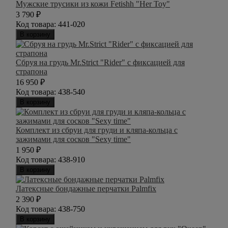
Мужские трусики из кожи Fetishh "Her Toy"
3 790
₽
Код товара:
441-020
В корзину
Сбруя на грудь Mr.Strict "Rider" с фиксацией для
страпона
16 950
₽
Код товара:
438-540
В корзину
Комплект из сбруи для груди и кляпа-кольца с
зажимами для сосков "Sexy time"
1 950
₽
Код товара:
438-910
В корзину
Латексные бондажные перчатки Palmfix
2 390
₽
Код товара:
438-750
В корзину