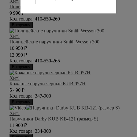
Хит!
Полицейские наручники Peerless 700
9 990
₽
Код товара:
410-550-269
В корзину
Хит!
Полицейские наручники Smith Wesson 300
10 950
₽
12 990
₽
Код товара:
410-550-265
В корзину
Хит!
Кожаные наручи черные KUB 957H
5 490
₽
Код товара:
347-900
В корзину
Хит!
Наручники Darby KUB KB-121 (размер S)
11 900
₽
Код товара:
334-300