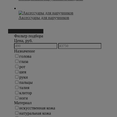
Аксессуары для наручников
Фильтр подбора
181
Фильтр подбора
Цена, руб.
Назначение
голова
глаза
рот
шея
руки
пальцы
талия
клитор
ноги
Материал
искусственная кожа
натуральная кожа