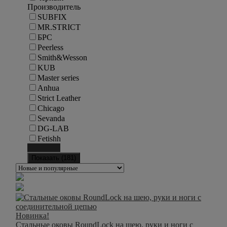
Производитель
SUBFIX
MR.STRICT
БРС
Peerless
Smith&Wesson
KUB
Master series
Anhua
Strict Leather
Chicago
Sevanda
DG-LAB
Fetishh
Сбросить
Показать (
181
)
Новинка!
Стальные оковы RoundLock на шею, руки и ноги с