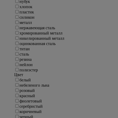
нубук
хлопок
пластик
силикон
металл
нержавеющая сталь
хромированный металл
никелированный металл
оцинкованная сталь
титан
сталь
резина
нейлон
полиэстер
Цвет
белый
небеленого льна
розовый
красный
фиолетовый
серебристый
коричневый
черный