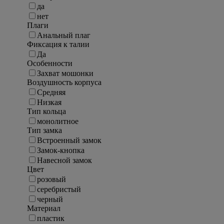
да
нет
Плаги
Анальный плаг
Фиксация к талии
Да
Особенности
Захват мошонки
Воздушность корпуса
Средняя
Низкая
Тип кольца
монолитное
Тип замка
Встроенный замок
Замок-кнопка
Навесной замок
Цвет
розовый
серебристый
черный
Материал
пластик