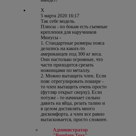
X
5 марта 2020 16:17
Так себе модель.
Плюсы - по бокам есть съемные
крепления для наручников
Минусы -
1. Стандартные размеры пояса
делались на каких-то
американцев под 300 кг веса.
Они настолько огромные, что
части приходится срезать
ножницами по металлу.
2. Можно вытащить член. Если
пояс отрегулировать пошире -
то член вытащить очень просто
(футляр открыт сверху). Если
потуже - то начинает сильно
давить на яйца, резать талию и
в целом доставлять много
дискомфорта, а член все равно
вытаскивается, просто сложнее.
Администратор
"Bondage Toys"