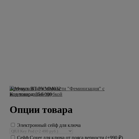
Артикул:
BT-PVMM032
Код товара:
354-000
Опции товара
Электронный сейф для ключа
Сейф Cover для ключа от пояса верности (+
990
₽
)