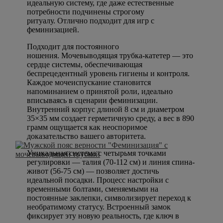
идеальную систему, где даже естественные
потребности подчинены строгому
ритуалу. Отлично подходит для игр с
феминизацией.
Подходит для постоянного
ношения. Мочевыводящая трубка-катетер — это
сердце системы, обеспечивающая
беспрецедентный уровень гигиены и контроля.
Каждое мочеиспускание становится
напоминанием о принятой роли, идеально
вписываясь в сценарии феминизации.
Внутренний корпус длиной 8 см и диаметром
35×35 мм создает герметичную среду, а вес в 890
грамм ощущается как неоспоримое
доказательство вашего авторитета.
Уникальная система с четырьмя точками
регулировки — талия (70-112 см) и линия спина-
живот (56-75 см) — позволяет достичь
идеальной посадки. Процесс настройки с
временными болтами, сменяемыми на
постоянные заклепки, символизирует переход к
необратимому статусу. Встроенный замок
фиксирует эту новую реальность, где ключ в