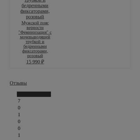
Мужской пояс
верности
"Феминизация" с
мочевыводящей
трубкой и
бедренными
фиксаторами,
розовый
15 990
₽
Отзывы
Написать отзыв
7
0
1
0
0
1