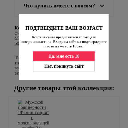
Что купить вместе с поясом?
ПОДТВЕРДИТЕ ВАШ ВОЗРАСТ
Категории:
Мужские пояса верности с
фиксацией к талии
,
Хиты продаж
,
Контент сайта предназначен только для
Металлические пояса верности для мужчин
,
От
совершеннолетних. Входя на сайт вы подтверждаете,
5000 рублей
,
что вам уже есть 18 лет.
Да, мне есть 18
Теги:
Для вагины,
Для мужчин,
Мужские
трусы верности с замком,
Железные трусы с
Нет, покинуть сайт
замком,
Пояс верности с замком,
Трусы
верности с замком
Другие товары этой коллекции: