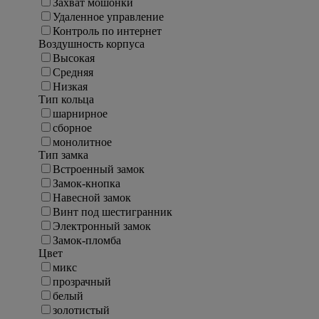
Захват мошонки
Удаленное управление
Контроль по интернет
Воздушность корпуса
Высокая
Средняя
Низкая
Тип кольца
шарнирное
сборное
монолитное
Тип замка
Встроенный замок
Замок-кнопка
Навесной замок
Винт под шестигранник
Электронный замок
Замок-пломба
Цвет
микс
прозрачный
белый
золотистый