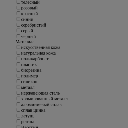
телесный
розовый
красный
синий
серебристый
серый
черный
Материал
искусственная кожа
натуральная кожа
поликарбонат
пластик
биорезина
полимер
силикон
металл
нержавеющая сталь
хромированный металл
алюминиевый сплав
сплав цинка
латунь
резина
Неоскин