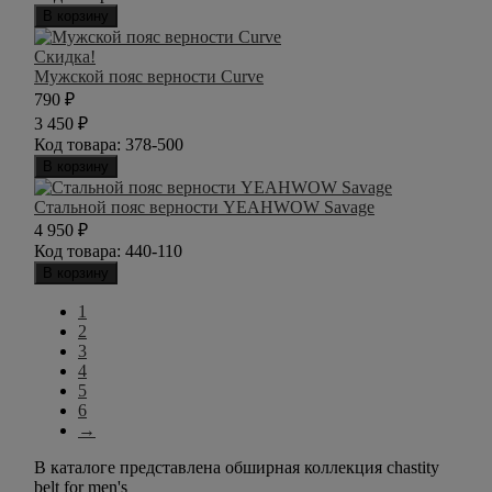
В корзину
Скидка!
Мужской пояс верности Curve
790
₽
3 450
₽
Код товара:
378-500
В корзину
Стальной пояс верности YEAHWOW Savage
4 950
₽
Код товара:
440-110
В корзину
1
2
3
4
5
6
→
В каталоге представлена обширная коллекция chastity
belt for men's