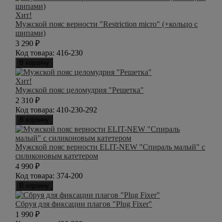
Хит!
Мужской пояс верности "Restriction micro" (+кольцо с
шипами)
3 290
₽
Код товара:
416-230
В корзину
Хит!
Мужской пояс целомудрия "Решетка"
2 310
₽
Код товара:
410-230-292
В корзину
Мужской пояс верности ELIT-NEW "Спираль малый" с
силиконовым катетером
4 990
₽
Код товара:
374-200
В корзину
Cбруя для фиксации плагов "Plug Fixer"
1 990
₽