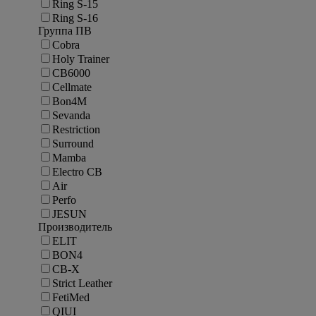
Ring S-15
Ring S-16
Группа ПВ
Cobra
Holy Trainer
CB6000
Cellmate
Bon4M
Sevanda
Restriction
Surround
Mamba
Electro CB
Air
Perfo
JESUN
Производитель
ELIT
BON4
CB-X
Strict Leather
FetiMed
QIUI