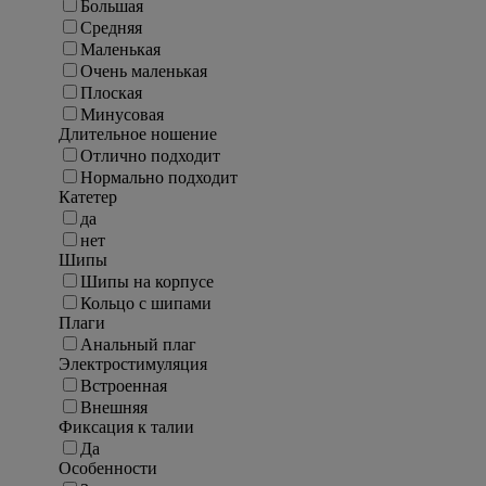
Большая
Средняя
Маленькая
Очень маленькая
Плоская
Минусовая
Длительное ношение
Отлично подходит
Нормально подходит
Катетер
да
нет
Шипы
Шипы на корпусе
Кольцо с шипами
Плаги
Анальный плаг
Электростимуляция
Встроенная
Внешняя
Фиксация к талии
Да
Особенности