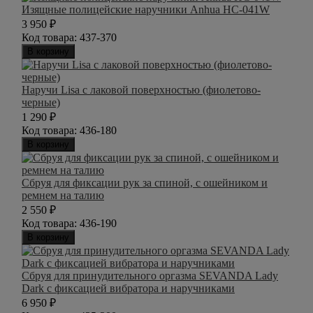
Изящные полицейские наручники Anhua HC-041W
3 950
₽
Код товара:
437-370
В корзину
Наручи Lisa с лаковой поверхностью (фиолетово-
черные)
1 290
₽
Код товара:
436-180
В корзину
Сбруя для фиксации рук за спиной, с ошейником и
ремнем на талию
2 550
₽
Код товара:
436-190
В корзину
Сбруя для принудительного оргазма SEVANDA Lady
Dark с фиксацией вибратора и наручниками
6 950
₽