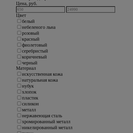
Цена, руб.
Цвет
белый
небеленого льна
розовый
красный
фиолетовый
серебристый
коричневый
черный
Материал
искусственная кожа
натуральная кожа
нубук
хлопок
пластик
силикон
металл
нержавеющая сталь
хромированный металл
никелированный металл