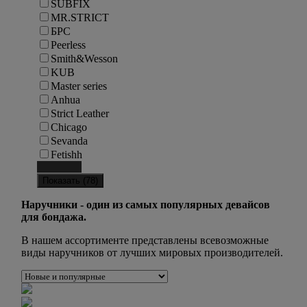
SUBFIX
MR.STRICT
БРС
Peerless
Smith&Wesson
KUB
Master series
Anhua
Strict Leather
Chicago
Sevanda
Fetishh
Сбросить
Показать (
78
)
Наручники - один из самых популярных девайсов
для бондажа.
В нашем ассортименте представлены всевозможные
виды наручников от лучших мировых производителей.