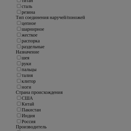
титан
сталь
резина
Тип соединения наручей/поножей
цепное
шарнирное
жесткое
распорка
раздельные
Назначение
шея
руки
пальцы
талия
клитор
ноги
Страна происхождения
США
Китай
Пакистан
Индия
Россия
Производитель