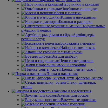
Наручники и кандалы
Ошейники и поводки
Маски и повязки
Кляпы и намордники
Колодки и распорки
Смирительные
рубашки и мешки
Армбиндеры,
ремни и сбруи
Бондажные перчатки
Наборы и комплекты
Анальные крюки
Все для шибари
Цепи и соединители
Замки и карабины
Пленка, ленты, скотч
Порка и наказания
Плети, флогеры, кнуты
Стеки, шлепалки,
ротанг
Зажимы и воздействия
Зажимы для сосков
Вакуумные присоски
Болевые колесики