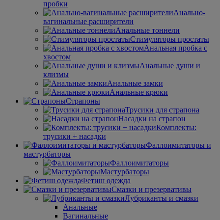
пробки
Анально-
вагинальные расширители
Анальные тоннели
Стимуляторы простаты
Анальная пробка с
хвостом
Анальные души и
клизмы
Анальные замки
Анальные крюки
Страпоны
Трусики для страпона
Насадки на страпон
Комплекты:
трусики + насадки
Фаллоимитаторы и
мастурбаторы
Фаллоимитаторы
Мастурбаторы
Фетиш одежда
Смазки и презервативы
Лубриканты и смазки
Анальные
Вагинальные