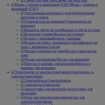
Свечи для Wax Play
Игры с членом и
мошонкой (CBT)
Уретральные
катетеры и плаги
Утяжелитель на
мошонку
Кольца и сбруи на член
Кольца на головку
Кольца с шипами
Кольцо на
член с анальным плагом
Чехлы и насадки на
член
Чехлы для мошонки
Прессы и
зажимы для мошонки
Электросекс и
электростимуляция
Электробоксы
Электроды
Аксессуары для
electroplay
Гели для
электростимуляции