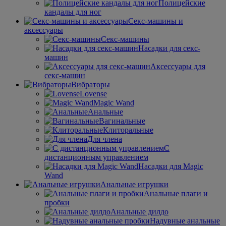
Полицейские
кандалы для ног
Секс-машины и
аксессуары
Секс-машины
Насадки для секс-
машин
Аксессуары для
секс-машин
Вибраторы
Lovense
Magic Wand
Анальные
Вагинальные
Клиторальные
Для члена
С
дистанционным управлением
Насадки для Magic
Wand
Анальные игрушки
Анальные плаги и
пробки
Анальные дилдо
Надувные анальные