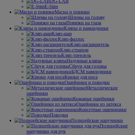
DG-LAB
E-Stim
Маски и повязки
Шлемы на голову
Повязки на глаза
Кляпы и намордники
Кляп-шар
Кляп-фаллос
Кляп-расширитель
Кляп-страпон
Кляп-трензель
Надувные кляпы
Сбруи для головы
БДСМ намордники
Крюки для носа
Ошейники и поводки
Металлические
ошейники
Кожаные ошейники
Ошейники из латекса
Корсетные ошениники
Поводки
Полицейские наручники
Полицейские
наручники для рук