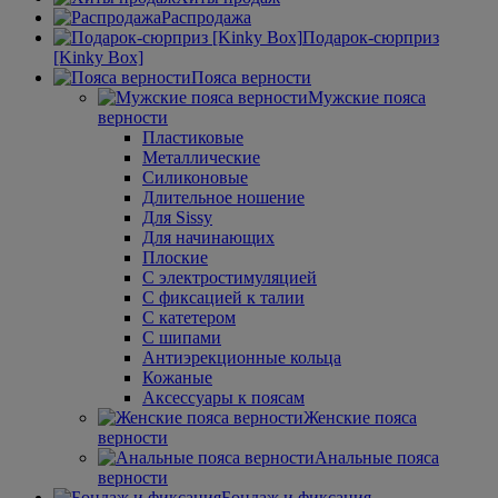
Распродажа
Подарок-сюрприз
[Kinky Box]
Пояса верности
Мужские пояса
верности
Пластиковые
Металлические
Силиконовые
Длительное ношение
Для Sissy
Для начинающих
Плоские
С электростимуляцией
С фиксацией к талии
С катетером
С шипами
Антиэрекционные кольца
Кожаные
Аксессуары к поясам
Женские пояса
верности
Анальные пояса
верности
Бондаж и фиксация