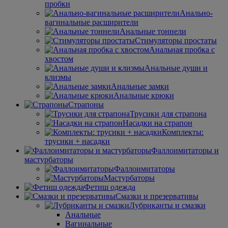
пробки
Анально-
вагинальные расширители
Анальные тоннели
Стимуляторы простаты
Анальная пробка с
хвостом
Анальные души и
клизмы
Анальные замки
Анальные крюки
Страпоны
Трусики для страпона
Насадки на страпон
Комплекты:
трусики + насадки
Фаллоимитаторы и
мастурбаторы
Фаллоимитаторы
Мастурбаторы
Фетиш одежда
Смазки и презервативы
Лубриканты и смазки
Анальные
Вагинальные