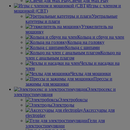
Свечи для Wax Play
Игры с членом и
мошонкой (CBT)
Уретральные
катетеры и плаги
Утяжелитель на
мошонку
Кольца и сбруи на член
Кольца на головку
Кольца с шипами
Кольцо на
член с анальным плагом
Чехлы и насадки на
член
Чехлы для мошонки
Прессы и
зажимы для мошонки
Электросекс и
электростимуляция
Электробоксы
Электроды
Аксессуары для
electroplay
Гели для
электростимуляции