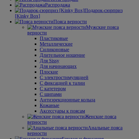
Распродажа
Подарок-сюрприз
[Kinky Box]
Пояса верности
Мужские пояса
верности
Пластиковые
Металлические
Силиконовые
Длительное ношение
Для Sissy
Для начинающих
Плоские
С электростимуляцией
С фиксацией к талии
С катетером
С шипами
Антиэрекционные кольца
Кожаные
Аксессуары к поясам
Женские пояса
верности
Анальные пояса
верности
Бондаж и фиксация