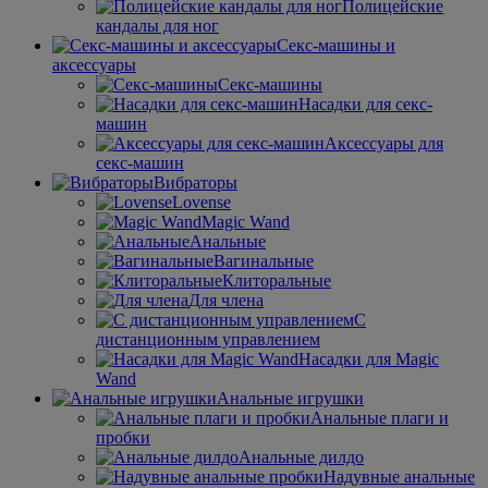
Полицейские
кандалы для ног
Секс-машины и
аксессуары
Секс-машины
Насадки для секс-
машин
Аксессуары для
секс-машин
Вибраторы
Lovense
Magic Wand
Анальные
Вагинальные
Клиторальные
Для члена
С
дистанционным управлением
Насадки для Magic
Wand
Анальные игрушки
Анальные плаги и
пробки
Анальные дилдо
Надувные анальные