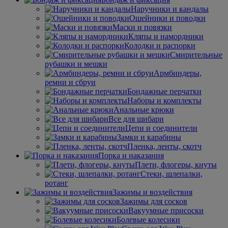
Наручники и кандалы
Ошейники и поводки
Маски и повязки
Кляпы и намордники
Колодки и распорки
Смирительные
рубашки и мешки
Армбиндеры,
ремни и сбруи
Бондажные перчатки
Наборы и комплекты
Анальные крюки
Все для шибари
Цепи и соединители
Замки и карабины
Пленка, ленты, скотч
Порка и наказания
Плети, флогеры, кнуты
Стеки, шлепалки,
ротанг
Зажимы и воздействия
Зажимы для сосков
Вакуумные присоски
Болевые колесики