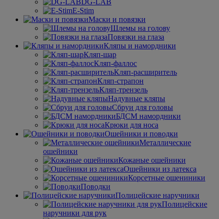
DG-LAB
E-Stim
Маски и повязки
Шлемы на голову
Повязки на глаза
Кляпы и намордники
Кляп-шар
Кляп-фаллос
Кляп-расширитель
Кляп-страпон
Кляп-трензель
Надувные кляпы
Сбруи для головы
БДСМ намордники
Крюки для носа
Ошейники и поводки
Металлические
ошейники
Кожаные ошейники
Ошейники из латекса
Корсетные ошениники
Поводки
Полицейские наручники
Полицейские
наручники для рук