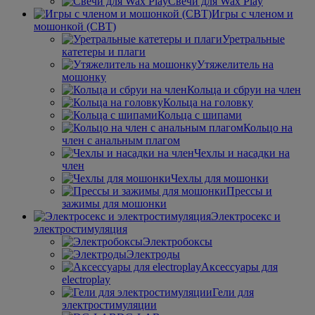
Свечи для Wax Play
Игры с членом и
мошонкой (CBT)
Уретральные
катетеры и плаги
Утяжелитель на
мошонку
Кольца и сбруи на член
Кольца на головку
Кольца с шипами
Кольцо на
член с анальным плагом
Чехлы и насадки на
член
Чехлы для мошонки
Прессы и
зажимы для мошонки
Электросекс и
электростимуляция
Электробоксы
Электроды
Аксессуары для
electroplay
Гели для
электростимуляции