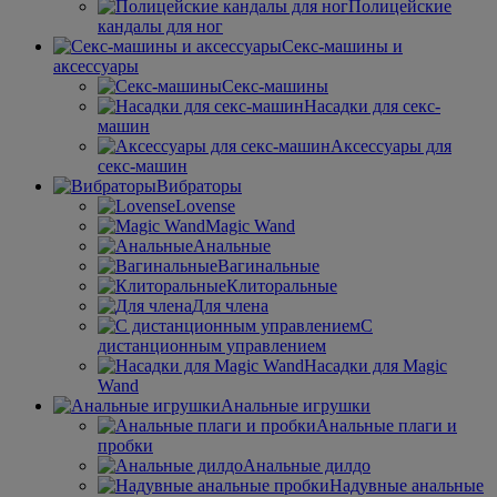
Полицейские
кандалы для ног
Секс-машины и
аксессуары
Секс-машины
Насадки для секс-
машин
Аксессуары для
секс-машин
Вибраторы
Lovense
Magic Wand
Анальные
Вагинальные
Клиторальные
Для члена
С
дистанционным управлением
Насадки для Magic
Wand
Анальные игрушки
Анальные плаги и
пробки
Анальные дилдо
Надувные анальные