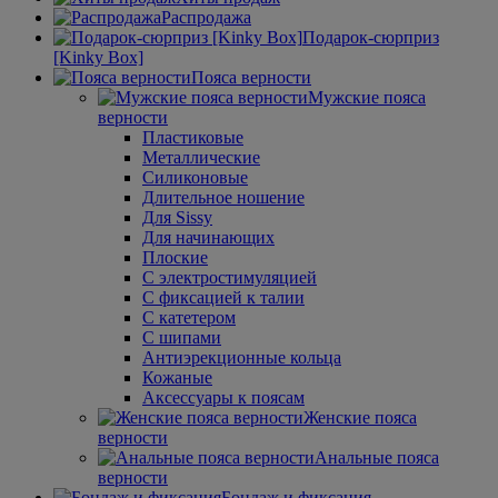
Распродажа
Подарок-сюрприз
[Kinky Box]
Пояса верности
Мужские пояса
верности
Пластиковые
Металлические
Силиконовые
Длительное ношение
Для Sissy
Для начинающих
Плоские
С электростимуляцией
С фиксацией к талии
С катетером
С шипами
Антиэрекционные кольца
Кожаные
Аксессуары к поясам
Женские пояса
верности
Анальные пояса
верности
Бондаж и фиксация