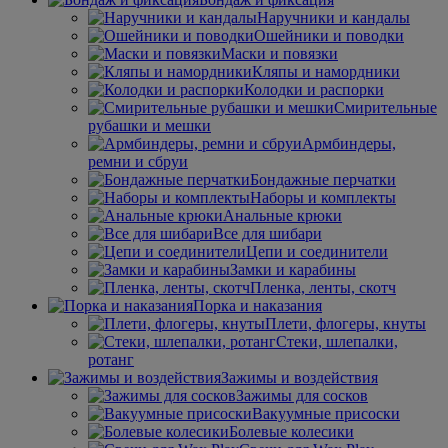
Наручники и кандалы
Ошейники и поводки
Маски и повязки
Кляпы и намордники
Колодки и распорки
Смирительные
рубашки и мешки
Армбиндеры,
ремни и сбруи
Бондажные перчатки
Наборы и комплекты
Анальные крюки
Все для шибари
Цепи и соединители
Замки и карабины
Пленка, ленты, скотч
Порка и наказания
Плети, флогеры, кнуты
Стеки, шлепалки,
ротанг
Зажимы и воздействия
Зажимы для сосков
Вакуумные присоски
Болевые колесики