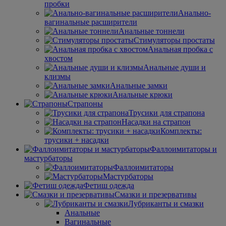
пробки
Анально-
вагинальные расширители
Анальные тоннели
Стимуляторы простаты
Анальная пробка с
хвостом
Анальные души и
клизмы
Анальные замки
Анальные крюки
Страпоны
Трусики для страпона
Насадки на страпон
Комплекты:
трусики + насадки
Фаллоимитаторы и
мастурбаторы
Фаллоимитаторы
Мастурбаторы
Фетиш одежда
Смазки и презервативы
Лубриканты и смазки
Анальные
Вагинальные