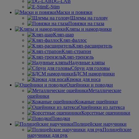
DG-LAB
E-Stim
Маски и повязки
Шлемы на голову
Повязки на глаза
Кляпы и намордники
Кляп-шар
Кляп-фаллос
Кляп-расширитель
Кляп-страпон
Кляп-трензель
Надувные кляпы
Сбруи для головы
БДСМ намордники
Крюки для носа
Ошейники и поводки
Металлические
ошейники
Кожаные ошейники
Ошейники из латекса
Корсетные ошениники
Поводки
Полицейские наручники
Полицейские
наручники для рук