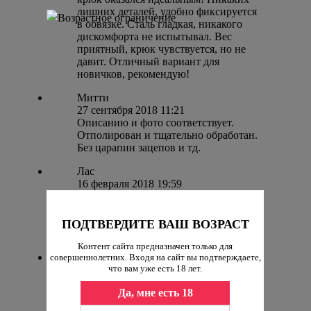
лишних деталей, удобно фиксируется
в обвязке. Сталь гладкая, никакого
дискомфорта не испытывал. Вес
приятный, крюк чувствуется, но не
давит. Отличный вариант для
новичков, рекомендую!
Митти
27 сентября 2018 11:21
Описанию и фото соответствует.
Отполирован и тщательно обработан.
Без царапин зацепов и тд.
Лас
16 февраля 2018 19:59
Качественный, монолитный. Для нас
неопытных в этом деле этот крюк был
просто находкой. Присматриваем уже
ПОДТВЕРДИТЕ ВАШ ВОЗРАСТ
что-нибудь еще.
Контент сайта предназначен только для
Кит
совершеннолетних. Входя на сайт вы подтверждаете,
что вам уже есть 18 лет.
4 июня 2017 14:03
Брали для начала,
Да, мне есть 18
поэкспериментировать. Довольно
тяжелый, но не очень большой по