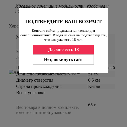
Идеальное сочетание мобильности, удобства и
новых ощущений.
ПОДТВЕРДИТЕ ВАШ ВОЗРАСТ
Характеристики
Контент сайта предназначен только для
совершеннолетних. Входя на сайт вы подтверждаете,
Материал
что вам уже есть 18 лет.
пластик,
Да, мне есть 18
Материал, из которого изготовлен
силикон
девайс.
Нет, покинуть сайт
Цвет
белый
черный
Длина погружаемой части
51 см
Диаметр отверстия
0.5 см
Страна происхождения
Китай
Вес в упаковке:
65 г
Вес товара в полном комплекте,
вместе с штатной упаковкой