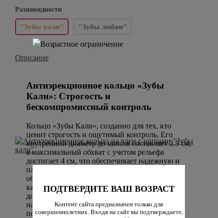
Разновидности
"Зубы кали"
"Зубы любви"
Описание
Антиэрекционное кольцо «Зубы
Кали»: Строгость и
бескомпромиссный контроль
Кольцо «Зубы Кали», созданно для тех, кто
ценит строгость и ощутимый контроль. Его
внутренний диаметр до шипов составляет 2.5 см,
а максимальный обхват с учетом рельефа
достигает 4 см, что обеспечивает надежную и
плотную фиксацию. По окружности его
обрамляют 18 несъемных шипов — по 9 на
каждой половине. Эти шипы не острые, но
ПОДТВЕРДИТЕ ВАШ ВОЗРАСТ
достаточно строгие, чтобы их присутствие
напоминало о себе с каждым движением. При
Контент сайта предназначен только для
совершеннолетних. Входя на сайт вы подтверждаете,
попытке возбуждения шипы впиваются в кожу,