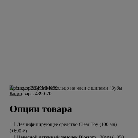
Артикул:
BT-KMM089
Код товара:
439-670
Опции товара
Дезинфицирующее средство Clear Toy (100 мл)
(+
690
₽
)
Навесной латунный замочек Blossom - 20мм (+
350