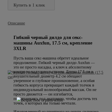
Купить в 1 клик
Описание
Гибкий черный дилдо для секс-
машины Auxfun, 17.5 см, крепление
3XLR
Пусть ваша секс-машина обретет идеальное
продолжение. Гибкий черный дилдо Auxfun —
это не просто насадка, а ключ к абсолютному
контролю над удовольствием. Длина 17.5 см и
внушительный диаметр 4.2 см обещают
уверенное и глубокое проникновение, а особая
гибкость корпуса превращает каждый толчок в
индивидуальный волнообразный массаж. Он не
просто движется — он изгибается,
подстраиваясь под анатомию, чтобы достичь тех
точек, о которых вы только мечтали.
Изготовленный из приятного на ощупь силикона