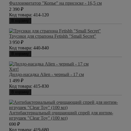
Фаллоимитатор "Копье" на присоске - 16,5 см
2 390
₽
Код товара:
414-120
В корзину
Трусики для страпона Fetishh "Small Secret"
3 950
₽
Код товара:
440-840
В корзину
Хит!
Дилдо-насадка Alien - черный - 17 см
1 499
₽
Код товара:
415-830
В корзину
Антибактериальный очищающий спрей для интим-
игрушек "Clear Toy" (100 мл)
690
₽
Код товара:
419-680