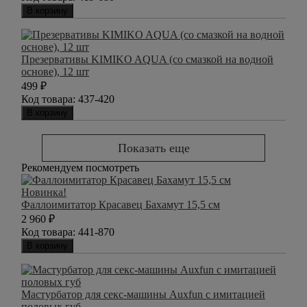
В корзину
Презервативы KIMIKO AQUA (со смазкой на водной
основе), 12 шт
499
₽
Код товара:
437-420
В корзину
Показать еще
Рекомендуем посмотреть
Новинка!
Фаллоимитатор Красавец Бахамут 15,5 см
2 960
₽
Код товара:
441-870
В корзину
Мастурбатор для секс-машины Auxfun с имитацией
половых губ