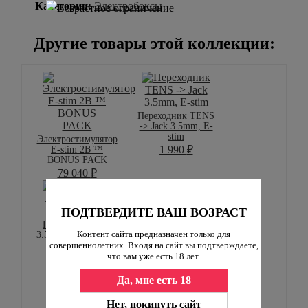
Категории:
Электробоксы
Другие товары этой коллекции:
Переходник TENS
-> Jack 3.5mm, E-
stim
Электростимулятор
E-stim 2B ™
1 990
₽
BONUS PACK
79 040
₽
ПОДТВЕРДИТЕ ВАШ ВОЗРАСТ
Переходник Jack
Контент сайта предназначен только для
3.5mm -> TENS, E-
stim
совершеннолетних. Входя на сайт вы подтверждаете,
что вам уже есть 18 лет.
1 870
₽
Электростимулятор
Да, мне есть 18
E-stim "Remote
NEW" с дистанц.
управлением
Нет, покинуть сайт