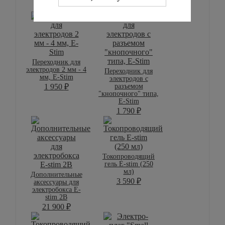
38 390
₽
Переходник для
электродов 2 мм - 4
Переходник для
мм, E-Stim
электродов с
разъемом
1 950
₽
"кнопочного" типа,
E-Stim
1 790
₽
Токопроводящий
гель E-stim (250
мл)
Дополнительные
3 590
₽
аксессуары для
электробокса E-
stim 2B
21 900
₽