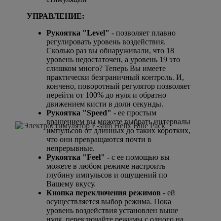
УПРАВЛЕНИЕ:
Рукоятка "Level"
-
позволяет плавно
регулировать уровень воздействия.
Сколько раз вы обнаруживали, что 18
уровень недостаточен, а уровень 19 это
слишком много? Теперь Вы имеете
практически безграничный контроль. И,
кончено, поворотный регулятор позволяет
перейти от 100% до нуля и обратно
движением кисти в доли секунды.
Рукоятка
"Speed" -
ее простым
вращением вы можете выбрать интервалы
импульсов от длинных до таких коротких,
что они превращаются почти в
непрерывные.
Рукоятка "Feel" -
с ее помощью вы
можете в любом режиме настроить
глубину импульсов и ощущений по
Вашему вкусу.
Кнопка переключения режимов -
ей
осуществляется выбор режима. Пока
уровень воздействия установлен выше
нуля, переключайте режимы с одного на