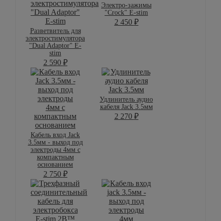
Электро-зажимы
"Crock" E-stim
2 450
₽
Разветвитель для
электростимулятора
"Dual Adaptor" E-
stim
2 590
₽
Удлинитель аудио
кабеля Jack 3.5мм
2 270
₽
Кабель вход Jack
3.5мм - выход под
электроды 4мм с
компактным
основанием
2 750
₽