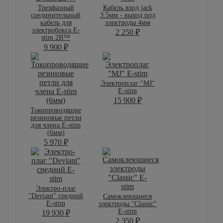
Трехфазный
Кабель вход jack
соединительный
3.5мм - выход под
кабель для
электроды 4мм
электробокса E-
2 250
₽
stim 2B™
9 900
₽
Электроплаг "MJ"
E-stim
15 900
₽
Токопроводящие
резиновые петли
для члена E-stim
(6мм)
5 970
₽
Электро-плаг
"Deviant" средний
Самоклеющиеся
E-stim
электроды "Classic"
E-stim
19 930
₽
2 350
₽