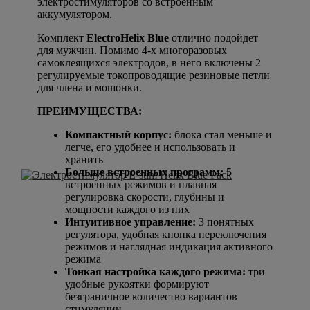
электростимуляторов со встроенным
аккумулятором.
Комплект
ElectroHelix Blue
отлично подойдет
для мужчин. Помимо 4-х многоразовых
самоклеящихся электродов, в него включены 2
регулируемые токопроводящие резиновые петли
для члена и мошонки.
ПРЕИМУЩЕСТВА
:
Компактный корпус:
блока стал меньше и
легче, его удобнее и использовать и
хранить
Больше встроенных программ:
5
встроенных режимов и плавная
регулировка скорости, глубины и
мощности каждого из них
Интуитивное управление:
3 понятных
регулятора, удобная кнопка переключения
режимов и наглядная индикация активного
режима
Тонкая настройка каждого режима:
три
удобные рукоятки формируют
безграничное количество вариантов
стимуляции