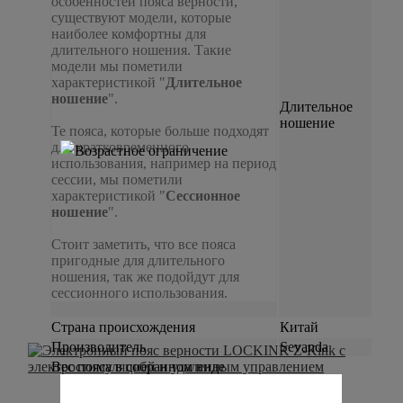
особенностей пояса верности,
существуют модели, которые
наиболее комфортны для
длительного ношения. Такие
модели мы пометили
характеристикой "
Длительное
ношение
".
Длительное
ношение
Те пояса, которые больше подходят
для кратковременного
использования, например на период
сессии, мы пометили
характеристикой "
Сессионное
ношение
".
Стоит заметить, что все пояса
пригодные для длительного
ношения, так же подойдут для
сессионного использования.
Страна происхождения
Китай
Производитель
Sevanda
Вес пояса в собранном виде