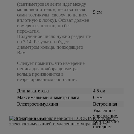
(сантиметровая лента идет между
мошонкой и телом, не охватывая
5 см
сами тестикулы; сверху по пенису
вплотную к лобку). Обхват должен
измеряться плотно, но без
пережатия.
Полученное число нужно разделить
на 3,14. Результат и будет
диаметром кольца, подходящего
Вам.
Следует помнить, что измерение
пениса для подбора диаметра
кольца производится в
неэрегированном состоянии.
Длина катетера
4.5 см
Максимальный диаметр плага
6 мм
Электростимуляция
Встроенная
Удаленное
управление,
Особенности
Контроль по
интернет