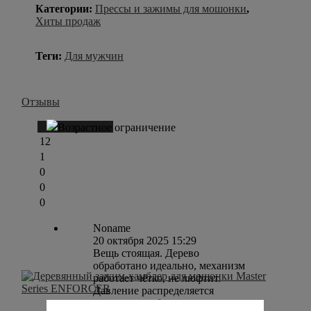
Категории:
Прессы и зажимы для мошонки
,
Хиты продаж
Теги:
Для мужчин
Отзывы
Написать отзыв
12
1
0
0
0
Noname
20 октября 2025 15:29
Вещь стоящая. Дерево
обработано идеально, механизм
работает чётко, не люфтит.
Давление распределяется
равномерно, без резких и