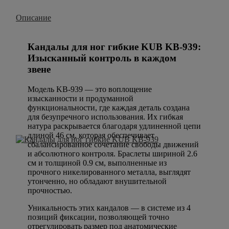
Описание
Кандалы для ног гибкие KUB KB-939:
Изысканный контроль в каждом
звене
Модель KB-939 — это воплощение
изысканности и продуманной
функциональности, где каждая деталь создана
для безупречного использования. Их гибкая
натура раскрывается благодаря удлиненной цепи
длиной 46 см, которая обеспечивает
сбалансированное сочетание свободы движений
и абсолютного контроля. Браслеты шириной 2.6
см и толщиной 0.9 см, выполненные из
прочного никелированного металла, выглядят
утонченно, но обладают внушительной
прочностью.
Уникальность этих кандалов — в системе из 4
позиций фиксации, позволяющей точно
отрегулировать размер под анатомические