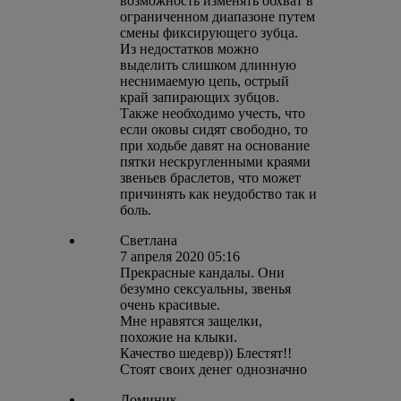
возможность изменять обхват в
ограниченном диапазоне путем
смены фиксирующего зубца.
Из недостатков можно
выделить слишком длинную
неснимаемую цепь, острый
край запирающих зубцов.
Также необходимо учесть, что
если оковы сидят свободно, то
при ходьбе давят на основание
пятки нескругленными краями
звеньев браслетов, что может
причинять как неудобство так и
боль.
Светлана
7 апреля 2020 05:16
Прекрасные кандалы. Они
безумно сексуальны, звенья
очень красивые.
Мне нравятся защелки,
похожие на клыки.
Качество шедевр)) Блестят!!
Стоят своих денег однозначно
Доминик