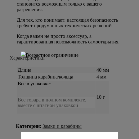
становится возможным только с вашего
разрешения.
Для тех, кто понимает: настоящая безопасность
требует продуманных технических решений.
Когда важен не просто аксессуар, а
гарантированная невозможность самооткрытия.
Характеристики
Длина
40 мм
Толщина карабина/кольца
4 мм
Вес в упаковке:
10 г
Вес товара в полном комплекте,
вместе с штатной упаковкой
Категории:
Замки и карабины