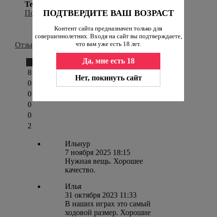
Теги:
Steel bondage,
Бондаж рук,
Бондаж ног,
ПОДТВЕРДИТЕ ВАШ ВОЗРАСТ
Подвешивание
Контент сайта предназначен только для
совершеннолетних. Входя на сайт вы подтверждаете,
что вам уже есть 18 лет.
Отзывы
Да, мне есть 18
Написать отзыв
8
Нет, покинуть сайт
0
0
0
0
2
Ильнур
7 ноября 2025 18:15
Нужная вещь. Хорошее
качество.
Илья
31 октября 2023 11:33
В наших играх это самый
ходовой размер. Хорошие