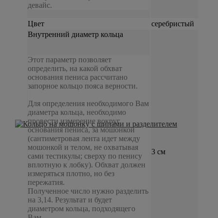
девайс.
Цвет
серебристый
Внутренний диаметр кольца
Этот параметр позволяет
определить, на какой обхват
основания пениса рассчитано
запорное кольцо пояса верности.
Для определения необходимого Вам
диаметра кольца, необходимо
провести измерение вокруг
основания пениса, за мошонкой
(сантиметровая лента идет между
мошонкой и телом, не охватывая
3 см
сами тестикулы; сверху по пенису
вплотную к лобку). Обхват должен
измеряться плотно, но без
пережатия.
Полученное число нужно разделить
на 3,14. Результат и будет
диаметром кольца, подходящего
Вам.