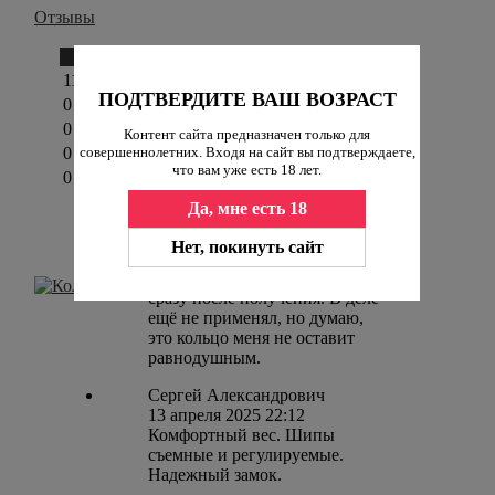
Отзывы
Написать отзыв
11
ПОДТВЕРДИТЕ ВАШ ВОЗРАСТ
0
0
Контент сайта предназначен только для
совершеннолетних. Входя на сайт вы подтверждаете,
0
что вам уже есть 18 лет.
0
Да, мне есть 18
Константин
5 мая 2025 15:24
Нет, покинуть сайт
Надежный и устрашающий
вид. Делюсь впечатлениями
сразу после получения. В деле
ещё не применял, но думаю,
это кольцо меня не оставит
равнодушным.
Сергей Александрович
13 апреля 2025 22:12
Комфортный вес. Шипы
съемные и регулируемые.
Надежный замок.