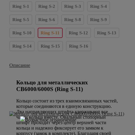
Ring S-1
Ring S-2
Ring S-3
Ring S-4
Ring S-5
Ring S-6
Ring S-8
Ring S-9
Ring S-10
Ring S-11
Ring S-12
Ring S-13
Ring S-14
Ring S-15
Ring S-16
Описание
Кольцо для металлических
CB6000/6000S (Ring S-11)
Кольцо состоит из трех взаимосвязанных частей,
которые соединяются в единую конструкцию.
Два направляющих штифта удерживают все
части кольца вместе. Овальный стопорный
штифт проходит через центр верхней части
кольца и надежно фиксирует его замком к
корпусу (замок в комплекте). Благодаря своей