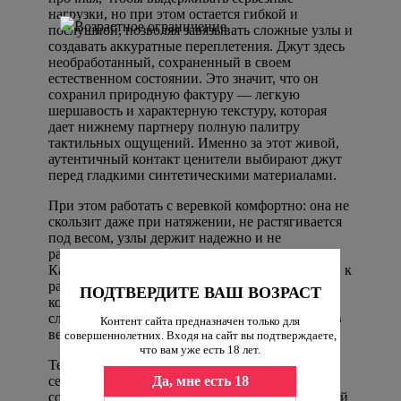
нагрузки, но при этом остается гибкой и
послушной, позволяя завязывать сложные узлы и
создавать аккуратные переплетения. Джут здесь
необработанный, сохраненный в своем
естественном состоянии. Это значит, что он
сохранил природную фактуру — легкую
шершавость и характерную текстуру, которая
дает нижнему партнеру полную палитру
тактильных ощущений. Именно за этот живой,
аутентичный контакт ценители выбирают джут
перед гладкими синтетическими материалами.
При этом работать с веревкой комфортно: она не
скользит даже при натяжении, не растягивается
под весом, узлы держит надежно и не
распускаются в самый неподходящий момент.
Каждый из двадцати отрезков уже подготовлен к
работе — на концах завязаны аккуратные узлы,
ПОДТВЕРДИТЕ ВАШ ВОЗРАСТ
которые предотвращают распускание прядей и
служат удобными маркерами при ориентации в
Контент сайта предназначен только для
веревках.
совершеннолетних. Входя на сайт вы подтверждаете,
что вам уже есть 18 лет.
Технические характеристики говорят сами за
Да, мне есть 18
себя: разрывная нагрузка каждой веревки
составляет 220 кг. Это запас прочности, который