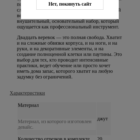
Нет, покинуть сайт
позволяет работать с подвесами любой
сложности, не беспокоясь о надежности. Общий
вес комплекта — 3240 граммов. Это
внушительный, основательный набор, который
ощущается как профессиональный инструмент.
Двадцать веревок — это полная свобода. Хватит
и на сложные обвязки корпуса, и на ноги, и на
руки, и на декоративные элементы, и на
создание полноценной клетки или паутины. Это
выбор для тех, кто проводит интенсивные
практики, ведет обучение или просто хочет
иметь дома запас, которого хватит на любую
задумку без ограничений.
Характеристики
Материал
джут
Материал, из которого изготовлен
девайс.
Количество отрезков в комплекте
20