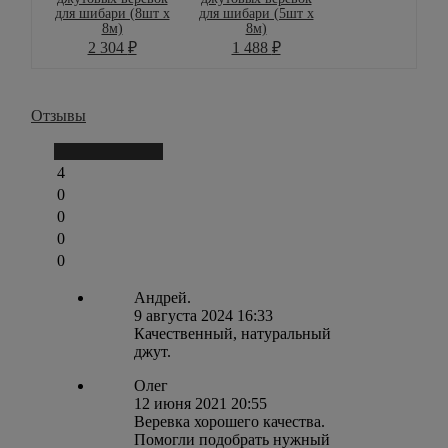
для шибари (8шт х
для шибари (5шт х
8м)
8м)
2 304
₽
1 488
₽
Отзывы
Написать отзыв
4
0
0
0
0
Андрей.
9 августа 2024 16:33
Качественный, натуральный
джут.
Олег
12 июня 2021 20:55
Веревка хорошего качества.
Помогли подобрать нужный