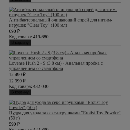
Антибактериальный очищающий спрей для интим-
игрушек "Clear Toy" (100 мл)
690
₽
Код товара:
419-680
В корзину
Lovense Hush 2 - S (3,8 см) - Анальная пробка с
управлением со смартфона
12 490
₽
12 990
₽
Код товара:
432-030
В корзину
Пудра для ухода за секс-игрушками "Erotist Toy Powder"
(50 г)
590
₽
Код товара:
422-890