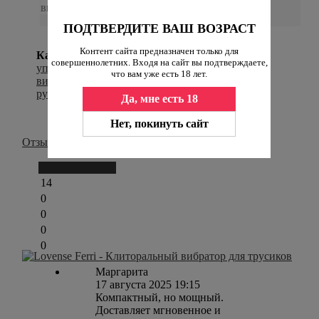
вместе с штатной упаковкой
ПОДТВЕРДИТЕ ВАШ ВОЗРАСТ
Контент сайта предназначен только для
Категории:
Вибраторы с дистанционным
совершеннолетних. Входя на сайт вы подтверждаете,
управлением
,
Хиты продаж
,
Клиторальные
что вам уже есть 18 лет.
вибраторы
,
Идеи для начинающих
,
От 5000
рублей
Да, мне есть 18
Нет, покинуть сайт
Отзывы
Написать отзыв
14
0
0
0
0
Маргарита
17 августа 2025 19:15
Компактный, но мощный.
Доставляет мгновенное и