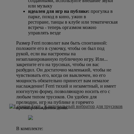
созданными, используйте внешние звуки
или музыку
идеален для игр на публике:
прогулка в
парке, поход в кино, ужин в
ресторане, танцы в клубе или тематическая
встреча - теперь оргазмом можно
управлять везде
Размер Ferri позволит вам быть спонтанной:
положите его в сумочку, чтобы он был под
рукой, если вы настроены на
незапланированную публичную игру. Или...
закрепите его на трусиках, чтобы он вас
разбудил. Он достаточно маленький, чтобы не
чувствовать его, когда он выключен, но его
мощность обязательно принесет вам немалое
наслаждение! Ferri тихий и незаметный, и имеет
изогнутую форму, позволяющую носить его с
любым типом трусиков. Он удобен для
прелюдии, игр на публике и горячего
времяпровождения дома.
В комплекте: