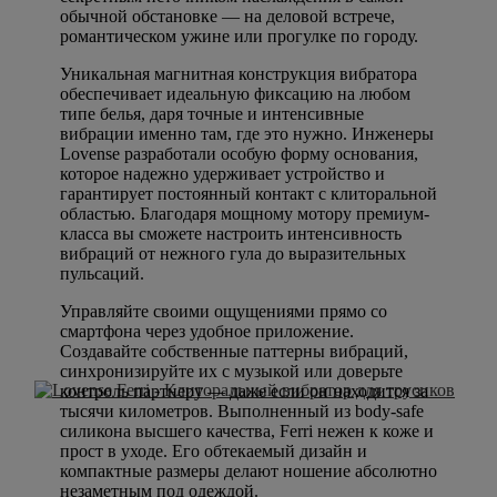
обычной обстановке — на деловой встрече,
романтическом ужине или прогулке по городу.
Уникальная магнитная конструкция вибратора
обеспечивает идеальную фиксацию на любом
типе белья, даря точные и интенсивные
вибрации именно там, где это нужно. Инженеры
Lovense разработали особую форму основания,
которое надежно удерживает устройство и
гарантирует постоянный контакт с клиторальной
областью. Благодаря мощному мотору премиум-
класса вы сможете настроить интенсивность
вибраций от нежного гула до выразительных
пульсаций.
Управляйте своими ощущениями прямо со
смартфона через удобное приложение.
Создавайте собственные паттерны вибраций,
синхронизируйте их с музыкой или доверьте
контроль партнеру — даже если он находится за
тысячи километров. Выполненный из body-safe
силикона высшего качества, Ferri нежен к коже и
прост в уходе. Его обтекаемый дизайн и
компактные размеры делают ношение абсолютно
незаметным под одеждой.