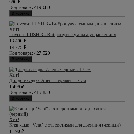
690
₽
Код товара:
419-680
В корзину
Хит!
Lovense LUSH 3 - Вибропуля с умным управлением
13 490
₽
14 775
₽
Код товара:
427-520
В корзину
Хит!
Дилдо-насадка Alien - черный - 17 см
1 499
₽
Код товара:
415-830
В корзину
Хит!
Кляп-шар "Vent" с отверстиями для дыхания (черный)
1 190
₽