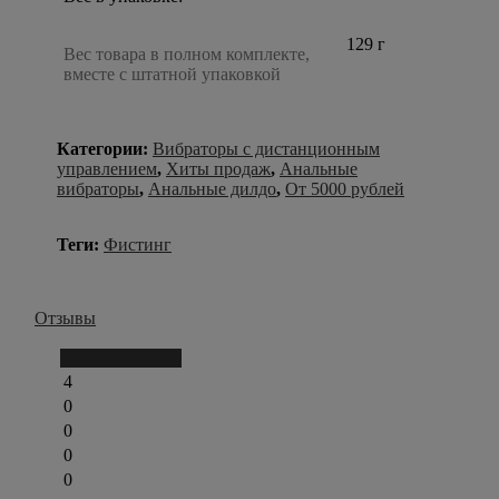
129 г
Вес товара в полном комплекте,
вместе с штатной упаковкой
Категории:
Вибраторы с дистанционным
управлением
,
Хиты продаж
,
Анальные
вибраторы
,
Анальные дилдо
,
От 5000 рублей
Теги:
Фистинг
Отзывы
Написать отзыв
4
0
0
0
0