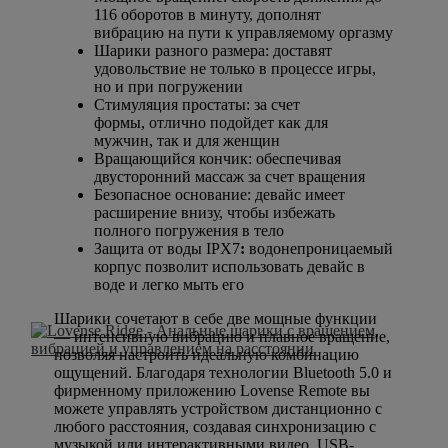
116 оборотов в минуту, дополнят
вибрацию на пути к управляемому оргазму
Шарики разного размера: доставят
удовольствие не только в процессе игры,
но и при погружении
Стимуляция простаты: за счет
формы, отлично подойдет как для
мужчин, так и для женщин
Вращающийся кончик: обеспечивая
двусторонний массаж за счет вращения
Безопасное основание: девайс имеет
расширение внизу, чтобы избежать
полного погружения в тело
Защита от воды IPX7
:
водонепроницаемый
корпус позволит использовать девайс в
воде и легко мыть его
Шарики сочетают в себе две мощные функции
— интенсивную вибрацию и плавное вращение,
позволяя настроить идеальную комбинацию
ощущений. Благодаря технологии Bluetooth 5.0 и
фирменному приложению Lovense Remote вы
можете управлять устройством дистанционно с
любого расстояния, создавая синхронизацию с
музыкой или интерактивными видео. USB-