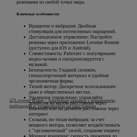
режимами из любой точки мира.
Ключевые особенности:
Вращение и вибрация: Двойная
стимуляция для интенсивных ощущений.
Дистанционное управление: Настройте
режимы через приложение Lovense Remote
(доступно для iOS и Android).
Совместимость: Работает с популярными
видео-чатами и синхронизируется с
музыкой.
Безопасность: Гладкий силикон,
гипоаллергенный материал и удобная
эргономичная форма.
Тихий мотор: Дискретное использование
даже в общественных местах.
Удаленное управление: управляйте
девайсом на малом расстоянии через
Bluetooth или на дальнем расстоянии через
интернет
Сильная, но тихая вибрация: за счет
мощного мотора, позволяет воздействовать
с "оргазмической" силой, сохраняя тишину
Мощное вращение: скорость движения до