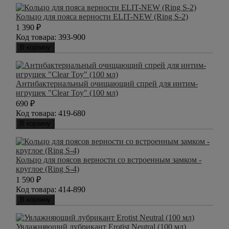
Кольцо для пояса верности ELIT-NEW (Ring S-2)
1 390
₽
Код товара:
393-900
В корзину
Антибактериальный очищающий спрей для интим-
игрушек "Clear Toy" (100 мл)
690
₽
Код товара:
419-680
В корзину
Кольцо для поясов верности со встроенным замком -
круглое (Ring S-4)
1 590
₽
Код товара:
414-890
В корзину
Увлажняющий лубрикант Erotist Neutral (100 мл)