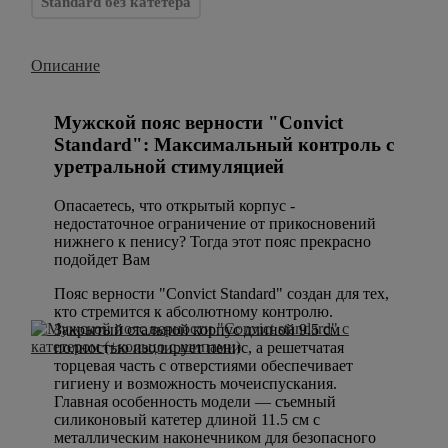
Standard без катетера
Описание
Мужской пояс верности "Convict
Standard": Максимальный контроль с
уретральной стимуляцией
Опасаетесь, что открытый корпус -
недостаточное ограничение от прикосновений
нижнего к пенису? Тогда этот пояс прекрасно
подойдет Вам
Пояс верности "Convict Standard" создан для тех,
кто стремится к абсолютному контролю.
Закрытый стальной корпус длиной 9.5 см
полностью изолирует пенис, а решетчатая
торцевая часть с отверстиями обеспечивает
гигиену и возможность мочеиспускания.
Главная особенность модели — съемный
силиконовый катетер длиной 11.5 см с
металлическим наконечником для безопасного