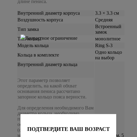
длине пениса.
Внутренний диаметр корпуса
3.3 × 3.3 см
Воздушность корпуса
Средняя
Встроенный
Тип замка
замок
Тип кольца
монолитное
Модель кольца
Ring S-3
Одно кольцо
Кольца в комплекте
на выбор
Внутренний диаметр кольца
Этот параметр позволяет
определить, на какой обхват
основания пениса рассчитано
запорное кольцо пояса верности.
Для определения необходимого Вам
диаметра кольца, необходимо
провести измерение вокруг
основания пениса, за мошонкой
ПОДТВЕРДИТЕ ВАШ ВОЗРАСТ
(сантиметровая лента идет между
мошонкой и телом, не охватывая
4 см, 4.5 см, 5