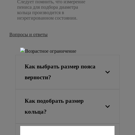
Следует помнить, что измерение
пениса для подбора диаметра
кольца производится в
неэрегированном состоянии.
Вопросы и ответы
Как выбрать размер пояса
верности?
Как подобрать размер
кольца?