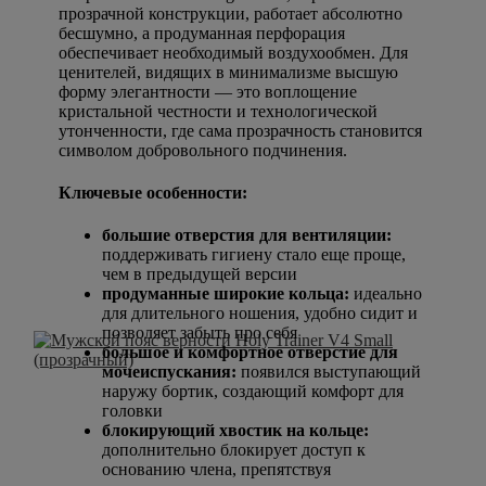
прозрачной конструкции, работает абсолютно
бесшумно, а продуманная перфорация
обеспечивает необходимый воздухообмен. Для
ценителей, видящих в минимализме высшую
форму элегантности — это воплощение
кристальной честности и технологической
утонченности, где сама прозрачность становится
символом добровольного подчинения.
Ключевые особенности:
большие отверстия для вентиляции:
поддерживать гигиену стало еще проще,
чем в предыдущей версии
продуманные широкие кольца:
идеально
для длительного ношения, удобно сидит и
позволяет забыть про себя
большое и комфортное отверстие для
мочеиспускания:
появился выступающий
наружу бортик, создающий комфорт для
головки
блокирующий хвостик на кольце:
дополнительно блокирует доступ к
основанию члена, препятствуя