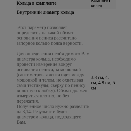
Комплект
Кольца в комплекте
колец
Внутренний диаметр кольца
Этот параметр позволяет
определить, на какой обхват
основания пениса рассчитано
запорное кольцо пояса верности.
Для определения необходимого Вам
диаметра кольца, необходимо
провести измерение вокруг
основания пениса, за мошонкой
(сантиметровая лента идет между
3.8 см, 4.1
мошонкой и телом, не охватывая
см, 4.8 см, 5
сами тестикулы; сверху по пенису
см
вплотную к лобку). Обхват должен
измеряться плотно, но без
пережатия.
Полученное число нужно разделить
на 3,14. Результат и будет
диаметром кольца, подходящего
Вам.