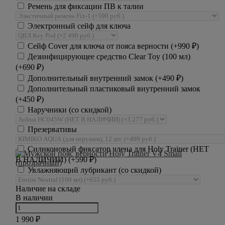
Ремень для фиксации ПВ к талии
Электронный сейф для ключа
Сейф Cover для ключа от пояса верности (+
990
₽
)
Дезинфицирующее средство Clear Toy (100 мл)
(+
690
₽
)
Дополнительный внутренний замок (+
490
₽
)
Дополнительный пластиковый внутренний замок
(+
450
₽
)
Наручники (со скидкой)
Презервативы
Силиконовый фиксатор члена для Holy Trainer (НЕТ
В НАЛИЧИИ) (+
590
₽
)
Увлажняющий лубрикант (со скидкой)
Наличие на складе
В наличии
1 990
₽