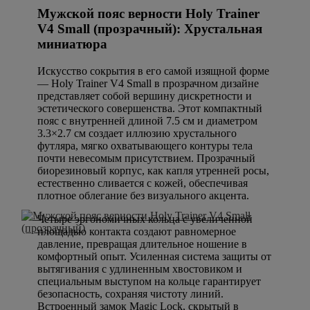
Мужской пояс верности Holy Trainer
V4 Small (прозрачный): Хрустальная
миниатюра
Искусство сокрытия в его самой изящной форме
— Holy Trainer V4 Small в прозрачном дизайне
представляет собой вершину дискретности и
эстетического совершенства. Этот компактный
пояс с внутренней длиной 7.5 см и диаметром
3.3×2.7 см создает иллюзию хрустального
футляра, мягко охватывающего контуры тела
почти невесомым присутствием. Прозрачный
биорезиновый корпус, как капля утренней росы,
естественно сливается с кожей, обеспечивая
плотное облегание без визуального акцента.
Четыре эргономичных кольца с увеличенной
площадью контакта создают равномерное
давление, превращая длительное ношение в
комфортный опыт. Усиленная система защиты от
вытягивания с удлиненным хвостовиком и
специальным выступом на кольце гарантирует
безопасность, сохраняя чистоту линий.
Встроенный замок Magic Lock, скрытый в