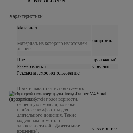
вытягиванию члена
Характеристики
Материал
биорезина
Материал, из которого изготовлен
девайс.
Цвет
прозрачный
Размер клетки
Средняя
Рекомендуемое использование
В зависимости от используемого
материала и конструктивных
особенностей пояса верности,
существуют модели, которые
наиболее комфортны для
длительного ношения. Такие
модели мы пометили
характеристикой "
Длительное
Сессионное
ношение
".