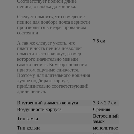
Соответствует полной длине
пениса, от лобка до кончика.
Следует помнить, что измерение
пениса для подбора пояса верности
производится в неэрегированном
состоянии.
7.5 см
А так же следует учесть, что
пластичность пениса позволяет
поместить его в корпус, размер
которого значительно меньше
самого пениса. Комфорт ношения
при этом ощутимо снижается.
Поэтому, для длительного ношения
лучше подбирать корпус,
приблизительно соответствующий
длине пениса.
Внутренний диаметр корпуса
3.3 × 2.7 см
Воздушность корпуса
Средняя
Встроенный
Тип замка
замок
Тип кольца
монолитное