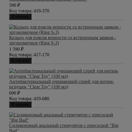
590
₽
Код товара:
419-370
В корзину
Кольцо для поясов верности со встроенным замком -
эргономичное (Ring S-3)
1 590
₽
Код товара:
417-170
В корзину
Антибактериальный очищающий спрей для интим-
игрушек "Clear Toy" (100 мл)
690
₽
Код товара:
419-680
В корзину
Силиконовый анальный стимулятор с присоской "Big
Bad"