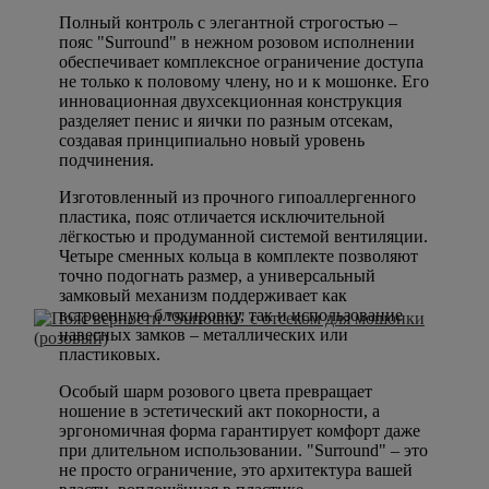
Полный контроль с элегантной строгостью –
пояс "Surround" в нежном розовом исполнении
обеспечивает комплексное ограничение доступа
не только к половому члену, но и к мошонке. Его
инновационная двухсекционная конструкция
разделяет пенис и яички по разным отсекам,
создавая принципиально новый уровень
подчинения.
Изготовленный из прочного гипоаллергенного
пластика, пояс отличается исключительной
лёгкостью и продуманной системой вентиляции.
Четыре сменных кольца в комплекте позволяют
точно подогнать размер, а универсальный
замковый механизм поддерживает как
встроенную блокировку, так и использование
навесных замков – металлических или
пластиковых.
Особый шарм розового цвета превращает
ношение в эстетический акт покорности, а
эргономичная форма гарантирует комфорт даже
при длительном использовании. "Surround" – это
не просто ограничение, это архитектура вашей