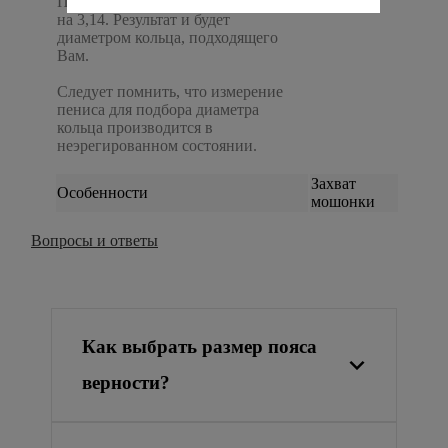
Полученное число нужно разделить
на 3,14. Результат и будет
диаметром кольца, подходящего
Вам.
Следует помнить, что измерение
пениса для подбора диаметра
кольца производится в
неэрегированном состоянии.
Захват
Особенности
мошонки
Вопросы и ответы
Как выбрать размер пояса
верности?