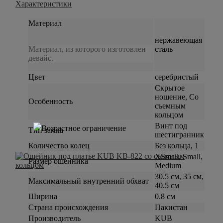
Характеристики
Материал
нержавеющая
Материал, из которого изготовлен
сталь
девайс.
Цвет
серебристый
Скрытое
ношение, Со
Особенность
съемным
кольцом
Винт под
Тип замка
шестигранник
Количество колец
Без кольца, 1
XSmall, Small,
Размер ошейника
Medium
30.5 см, 35 см,
Максимальный внутренний обхват
40.5 см
Ширина
0.8 см
Страна происхождения
Пакистан
Производитель
KUB