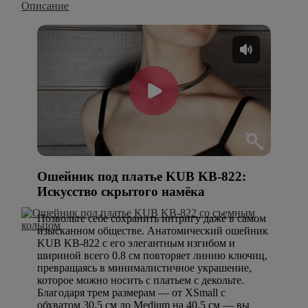
Описание
Ошейник под платье KUB KB-822:
Искусство скрытого намёка
Позвольте себе сохранить интригу даже в самом
изысканном обществе. Анатомический ошейник
KUB KB-822 с его элегантным изгибом и
шириной всего 0.8 см повторяет линию ключиц,
превращаясь в минималистичное украшение,
которое можно носить с платьем с декольте.
Благодаря трем размерам — от XSmall с
обхватом 30.5 см до Medium на 40.5 см — вы