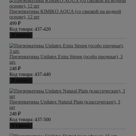
Презервативы KIMIKO AQUA (со смазкой на водной
основе), 12 шт
499
₽
Код товара:
437-420
В корзину
Презервативы Unilatex Extra Strong (особо прочные), 3
шт.
248
₽
Код товара:
437-440
В корзину
Презервативы Unilatex Natural Plain (классические), 3
шт
248
₽
Код товара:
437-500
В корзину