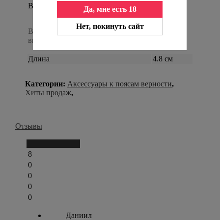
Вес в упаковке:
Да, мне есть 18
Нет, покинуть сайт
7 г
Вес товара в полном комплекте,
вместе с штатной упаковкой
Длина
4.8 см
Категории:
Аксессуары к поясам верности
,
Хиты продаж
,
Отзывы
Написать отзыв
8
0
0
0
0
Даниил