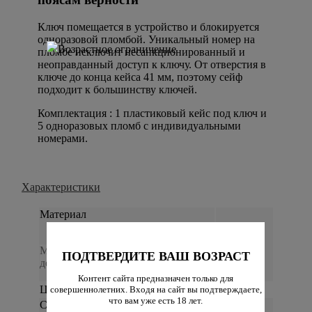
Ключ помещается в устройство и блокируется
одноразовой пломбой. Уникальный номер на
пломбе исключит несанкционированный и
неоправданный доступ к ключу. От отверстия в
ключе до конца кейса 41 мм, поэтому сейф
подходит к большинству ключей.
Комплектация : 1 пластиковый кейс под ключ и
5 одноразовых пломб с индивидуальными
номерами.
Характеристики
Материал
АБС-
Материал, из которого изготовлен
пластик
ПОДТВЕРДИТЕ ВАШ ВОЗРАСТ
девайс.
Контент сайта предназначен только для
Цвет
черный
совершеннолетних. Входя на сайт вы подтверждаете,
что вам уже есть 18 лет.
Страна происхождения
Китай