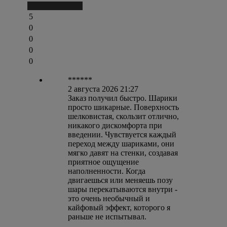
Написать отзыв
5
0
0
0
0
******
2 августа 2026 21:27
Заказ получил быстро. Шарики
просто шикарные. Поверхность
шелковистая, скользит отлично,
никакого дискомфорта при
введении. Чувствуется каждый
переход между шариками, они
мягко давят на стенки, создавая
приятное ощущение
наполненности. Когда
двигаешься или меняешь позу
шары перекатываются внутри -
это очень необычный и
кайфовый эффект, которого я
раньше не испытывал.