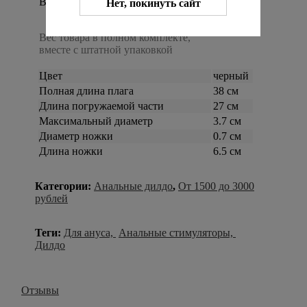
Вес в упаковке:
Нет, покинуть сайт
152 г
Вес товара в полном комплекте,
вместе с штатной упаковкой
Цвет
черный
Полная длина плага
38 см
Длина погружаемой части
27 см
Максимальный диаметр
3.7 см
Диаметр ножки
0.7 см
Длина ножки
6.5 см
Категории:
Анальные дилдо
,
От 1500 до 3000
рублей
Теги:
Для ануса,
Анальные стимуляторы,
Дилдо
Отзывы