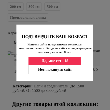
200 см
300 см
500 см
Произвольная длина
Характеристики
ПОДТВЕРДИТЕ ВАШ ВОЗРАСТ
Материал
Контент сайта предназначен только для
совершеннолетних. Входя на сайт вы подтверждаете,
нержавеющая
что вам уже есть 18 лет.
Материал, из которого изготовлен
сталь
девайс.
Да, мне есть 18
3 мм, 4 мм, 5
Нет, покинуть сайт
Толщина цепи
мм
Категории:
Цепи и соединители
,
До 1500
рублей
,
От 1500 до 3000 рублей
Другие товары этой коллекции: