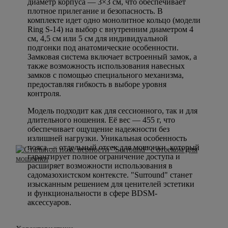
диаметр корпуса — 3×3 см, что обеспечивает
плотное прилегание и безопасность. В
комплекте идет одно монолитное кольцо (модели
Ring S-14) на выбор с внутренним диаметром 4
см, 4,5 см или 5 см для индивидуальной
подгонки под анатомические особенности.
Замковая система включает встроенный замок, а
также возможность использования навесных
замков с помощью специального механизма,
предоставляя гибкость в выборе уровня
контроля.
Модель подходит как для сессионного, так и для
длительного ношения. Её вес — 455 г, что
обеспечивает ощущение надежности без
излишней нагрузки. Уникальная особенность
пояса — отдельный отсек для мошонки, который
гарантирует полное ограничение доступа и
расширяет возможности использования в
садомазохистском контексте. "Surround" станет
изысканным решением для ценителей эстетики
и функциональности в сфере BDSM-
аксессуаров.