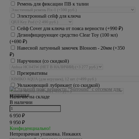
Ремень для фиксации ПВ к талии
Электронный сейф для ключа
Сейф Cover для ключа от пояса верности (+
990
₽
)
Дезинфицирующее средство Clear Toy (100 мл)
(+
690
₽
)
Навесной латунный замочек Blossom - 20мм (+
350
₽
)
Наручники (со скидкой)
Презервативы
Увлажняющий лубрикант (со скидкой)
Наличие на складе
В наличии
6 950
₽
9 950
₽
Конфиденциально!
Непрозрачная упаковка. Никаких