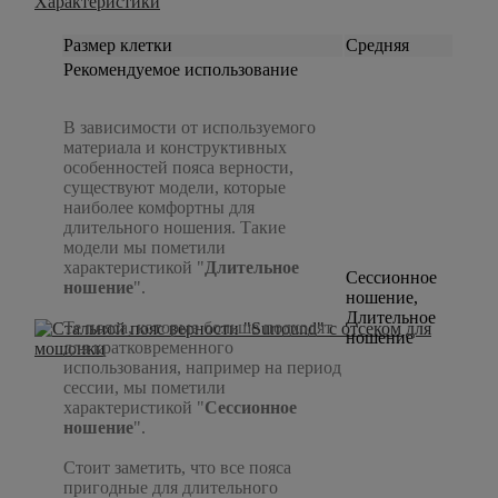
Характеристики
Размер клетки
Средняя
Рекомендуемое использование
В зависимости от используемого
материала и конструктивных
особенностей пояса верности,
существуют модели, которые
наиболее комфортны для
длительного ношения. Такие
модели мы пометили
характеристикой "
Длительное
Сессионное
ношение
".
ношение,
Длительное
Те пояса, которые больше подходят
ношение
для кратковременного
использования, например на период
сессии, мы пометили
характеристикой "
Сессионное
ношение
".
Стоит заметить, что все пояса
пригодные для длительного