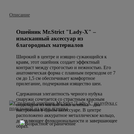
Описание
Ошейник Mr.Strict "Lady-X" –
изысканный аксессуар из
благородных материалов
Широкий в центре и изящно сужающийся к
краям, этот ошейник создает эффектный
контраст между строгостью и нежностью. Его
анатомическая форма с плавным переходом от 7
см до 1,5 см обеспечивает комфортное
прилегание, подчеркивая изящество шеи.
Сдержанная элегантность черного нубука
снаружи сочетается со страстным красным
подкладом из мягкой кожи ягненка – два
настроения в одном аксессуаре. В центре
расположено аккуратное металлическое кольцо,
добавляющее функциональности и завершающее
образ.