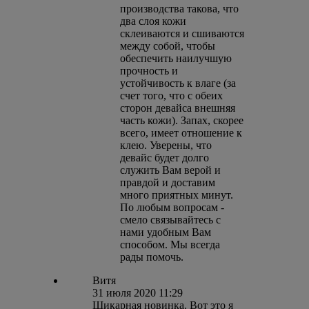
производства такова, что
два слоя кожи
склеиваются и сшиваются
между собой, чтобы
обеспечить наилучшую
прочность и
устойчивость к влаге (за
счет того, что с обеих
сторон девайса внешняя
часть кожи). Запах, скорее
всего, имеет отношение к
клею. Уверены, что
девайс будет долго
служить Вам верой и
правдой и доставим
много приятных минут.
По любым вопросам -
смело связывайтесь с
нами удобным Вам
способом. Мы всегда
рады помочь.
Витя
31 июля 2020 11:29
Шикарная новинка. Вот это я