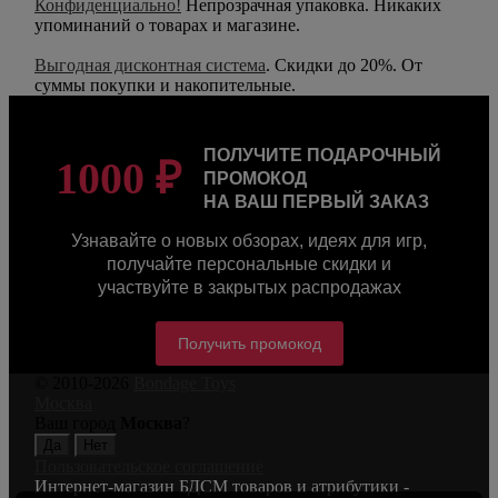
Конфиденциально!
Непрозрачная упаковка. Никаких
упоминаний о товарах и магазине.
Выгодная дисконтная система
. Скидки до 20%. От
суммы покупки и накопительные.
ПОЛУЧИТЕ ПОДАРОЧНЫЙ
1000 ₽
ПРОМОКОД
НА ВАШ ПЕРВЫЙ ЗАКАЗ
Узнавайте о новых обзорах, идеях для игр,
получайте персональные скидки и
участвуйте в закрытых распродажах
Получить промокод
© 2010-2026
Bondage Toys
Москва
Ваш город
Москва
?
Пользовательское соглашение
Интернет-магазин БДСМ товаров и атрибутики -