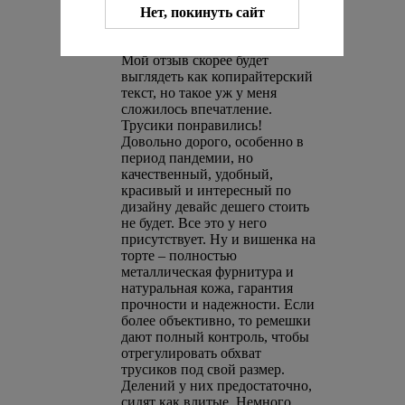
Нет, покинуть сайт
Николай
15 ноября 2020 20:22
Мой отзыв скорее будет
выглядеть как копирайтерский
текст, но такое уж у меня
сложилось впечатление.
Трусики понравились!
Довольно дорого, особенно в
период пандемии, но
качественный, удобный,
красивый и интересный по
дизайну девайс дешего стоить
не будет. Все это у него
присутствует. Ну и вишенка на
торте – полностью
металлическая фурнитура и
натуральная кожа, гарантия
прочности и надежности. Если
более объективно, то ремешки
дают полный контроль, чтобы
отрегулировать обхват
трусиков под свой размер.
Делений у них предостаточно,
сидят как влитые. Немного