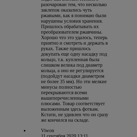
разочарован тем, что несколько
заклепок оказались чуть
ржавыми, как я понимаю были
нарушены условия хранения.
Пришлось обрабатывать их
преобразователем ржавчины.
Хорошо что это удалось, теперь
приятно и смотреть и держать в
руках. Также пришлось
докупать еще одну насадку под
кольцо, т.к. купленная была
слишком велика под диаметр
кольца, а оно не регулируется
(подойдут насадки диаметром
не более 35 мм). Но эти мелкие
минусы полностью
перекрываются всеми
вышеперечисленными
плюсами. Товар соответствует
выложенным здесь фоткам.
Кстати, не удивлен что он сразу
же кончился на складе.
Viwon
11 сентября 2020 13:11