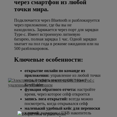
через смартфон из любой
точки мира.
Подключается через Bluetooth и разблокируется
через приложение, где бы вы не
находились. Заряжается через порт для зарядки
Type-c. Имеет встроенную литиевую
батарею, полная зарядка 1 час. Одной зарядки
хватает на пол года в режиме ожидания или на
500 разблокировок.
Ключевые особенности:
открытие онлайн по команде из
приложения:
управление из любой точки
мира, открыть имеет право только
KeyHolder
функция обратного отчета:
настройте
время, через которое сейф откроется
запись лога открытий:
всегда можно
посмотреть, когда открывался сейф
маленький удобный кейс для переноски
ключей
: размером с USB накопитель