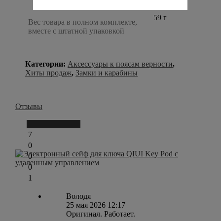
59 г
Вес товара в полном комплекте,
вместе с штатной упаковкой
Категории:
Аксессуары к поясам верности
,
Хиты продаж
,
Замки и карабины
Отзывы
Написать отзыв
7
0
0
0
1
Володя
25 мая 2026 12:17
Оригинал. Работает.