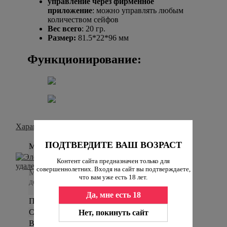
управление через фирменное
приложение
: можно управлять любым
количеством сейфов
Вес всего
: 20 гр.
Размер:
81.5*22*96 мм
Функционирование:
Характеристики
ПОДТВЕРДИТЕ ВАШ ВОЗРАСТ
Материал
Контент сайта предназначен только для
пластик
совершеннолетних. Входя на сайт вы подтверждаете,
Материал, из которого изготовлен
что вам уже есть 18 лет.
девайс.
Да, мне есть 18
Производитель
QIUI
Страна происхождения
Китай
Нет, покинуть сайт
Вес в упаковке: