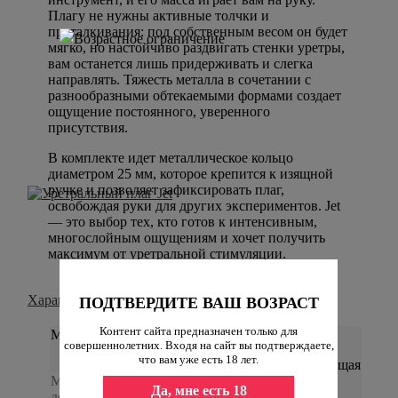
Плагу не нужны активные толчки и
проталкивания: под собственным весом он будет
мягко, но настойчиво раздвигать стенки уретры,
вам останется лишь придерживать и слегка
направлять. Тяжесть металла в сочетании с
разнообразными обтекаемыми формами создает
ощущение постоянного, уверенного
присутствия.
В комплекте идет металлическое кольцо
диаметром 25 мм, которое крепится к изящной
ручке и позволяет зафиксировать плаг,
освобождая руки для других экспериментов. Jet
— это выбор тех, кто готов к интенсивным,
многослойным ощущениям и хочет получить
максимум от уретральной стимуляции.
Характеристики
ПОДТВЕРДИТЕ ВАШ ВОЗРАСТ
Контент сайта предназначен только для
Материал
совершеннолетних. Входя на сайт вы подтверждаете,
что вам уже есть 18 лет.
нержавеющая
Материал, из которого изготовлен
сталь
Да, мне есть 18
девайс.