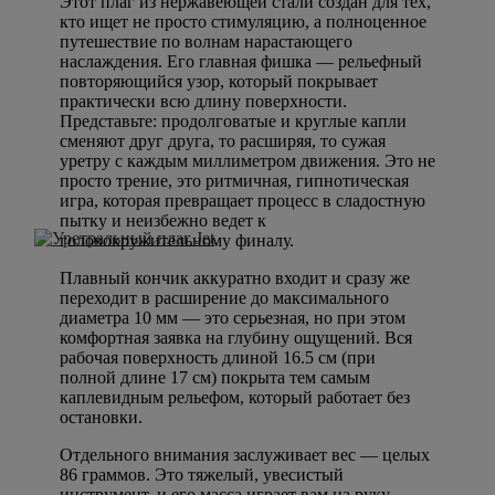
Этот плаг из нержавеющей стали создан для тех,
кто ищет не просто стимуляцию, а полноценное
путешествие по волнам нарастающего
наслаждения. Его главная фишка — рельефный
повторяющийся узор, который покрывает
практически всю длину поверхности.
Представьте: продолговатые и круглые капли
сменяют друг друга, то расширяя, то сужая
уретру с каждым миллиметром движения. Это не
просто трение, это ритмичная, гипнотическая
игра, которая превращает процесс в сладостную
пытку и неизбежно ведет к
головокружительному финалу.
Плавный кончик аккуратно входит и сразу же
переходит в расширение до максимального
диаметра 10 мм — это серьезная, но при этом
комфортная заявка на глубину ощущений. Вся
рабочая поверхность длиной 16.5 см (при
полной длине 17 см) покрыта тем самым
каплевидным рельефом, который работает без
остановки.
Отдельного внимания заслуживает вес — целых
86 граммов. Это тяжелый, увесистый
инструмент, и его масса играет вам на руку.