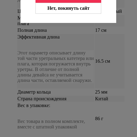
Нет, покинуть сайт
Цвет
серебристый
Максимальный диаметр катетера/
10 мм
плага
Полная длина
17 см
Эффективная длина
Этот параметр описывает длину
той части уретральных катетера или
16.5 см
плага, которая погружается внутрь
уретры. В отличие от полной
длины девайса не учитывается
длина части, оставляемой снаружи.
Диаметр кольца
25 мм
Страна происхождения
Китай
Вес в упаковке:
86 г
Вес товара в полном комплекте,
вместе с штатной упаковкой