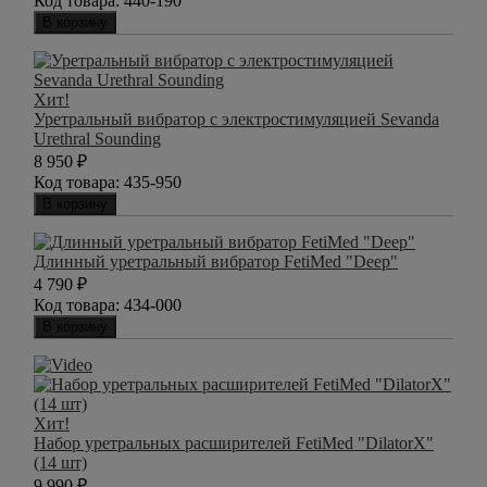
Код товара:
440-190
В корзину
Хит!
Уретральный вибратор с электростимуляцией Sevanda
Urethral Sounding
8 950
₽
Код товара:
435-950
В корзину
Длинный уретральный вибратор FetiMed "Deep"
4 790
₽
Код товара:
434-000
В корзину
Хит!
Набор уретральных расширителей FetiMed "DilatorX"
(14 шт)
9 990
₽