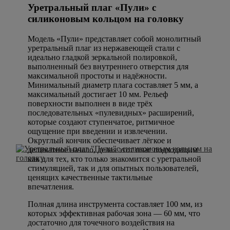
Уретральный плаг «Пули» с
силиконовым кольцом на головку
Модель «Пули» представляет собой монолитный
уретральный плаг из нержавеющей стали с
идеально гладкой зеркальной полировкой,
выполненный без внутреннего отверстия для
максимальной простоты и надёжности.
Минимальный диаметр плага составляет 5 мм, а
максимальный достигает 10 мм. Рельеф
поверхности выполнен в виде трёх
последовательных «пулевидных» расширений,
которые создают ступенчатое, ритмичное
ощущение при введении и извлечении.
Округлый кончик обеспечивает лёгкое и
деликатное начало, делая этот плаг подходящим
как для тех, кто только знакомится с уретральной
стимуляцией, так и для опытных пользователей,
ценящих качественные тактильные
впечатления.
Полная длина инструмента составляет 100 мм, из
которых эффективная рабочая зона — 60 мм, что
достаточно для точечного воздействия на