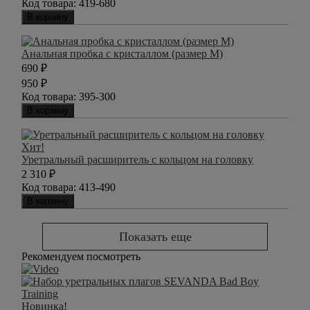
Код товара:
419-680
В корзину
Анальная пробка с кристаллом (размер M)
690
₽
950
₽
Код товара:
395-300
В корзину
Хит!
Уретральный расширитель с кольцом на головку
2 310
₽
Код товара:
413-490
В корзину
Показать еще
Рекомендуем посмотреть
Новинка!