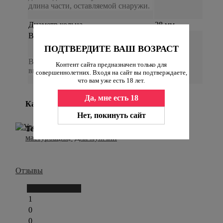
длина части, оставляемой снаружи.
Диаметр кольца
28 мм
Вес в упаковке:
ПОДТВЕРДИТЕ ВАШ ВОЗРАСТ
44 г
Вес товара в полном комплекте,
Контент сайта предназначен только для
вместе с штатной упаковкой
совершеннолетних. Входя на сайт вы подтверждаете,
что вам уже есть 18 лет.
Да, мне есть 18
Категории:
Уретральные плаги
,
Нет, покинуть сайт
Теги:
Медфетиш,
Медицина,
Уретральная
мастурбация,
Для мужчин
Отзывы
Написать отзыв
1
0
0