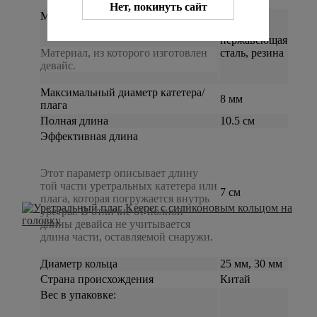
Нет, покинуть сайт
Материал
нержавеющая
Материал, из которого изготовлен
сталь, резина
девайс.
Максимальный диаметр катетера/
8 мм
плага
Полная длина
10.5 см
Эффективная длина
Этот параметр описывает длину
той части уретральных катетера или
7 см
плага, которая погружается внутрь
уретры. В отличие от полной
длины девайса не учитывается
длина части, оставляемой снаружи.
Диаметр кольца
25 мм, 30 мм
Страна происхождения
Китай
Вес в упаковке: