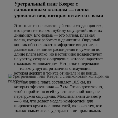
Уретральный плаг Keeper с
силиконовым кольцом — волна
удовольствия, которая остаётся с вами
Этот плаг из нержавеющей стали создан для тех,
кто ценит не только глубину ощущений, но и их
динамику. Его форма — это мягкая, плавная
волна, которая работает в движении. Округлый
кончик обеспечивает комфортное введение, а
дальше каплевидные расширения и сужения по
длине плага мягко, но настойчиво воздействуют
на уретру, создавая ощущение, которое нарастает
с каждым миллиметром. Нет резких перепадов
— только упругая, ритмичная стимуляция,
которая держит в тонусе от начала и до конца.
Полная длина плага составляет 10.5 см, из
которых эффективная — 7 см. Этого достаточно,
чтобы пройти по всей чувствительной зоне, не
перегружая ощущения. Максимальный диаметр
— 8 мм, что делает модель комфортной для
широкого круга пользователей, включая тех, кто
только знакомится с уретральными практиками.