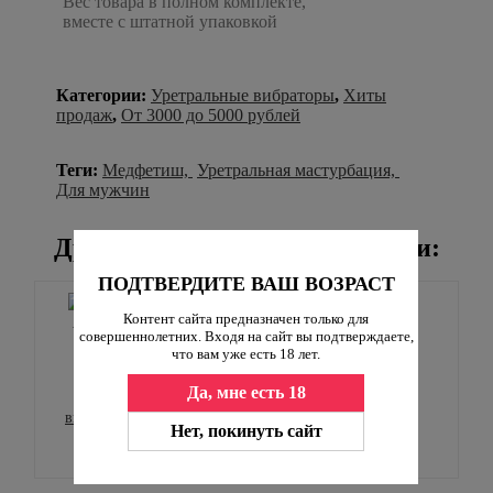
Вес товара в полном комплекте,
вместе с штатной упаковкой
Категории:
Уретральные вибраторы
,
Хиты
продаж
,
От 3000 до 5000 рублей
Теги:
Медфетиш,
Уретральная мастурбация,
Для мужчин
Другие товары этой коллекции:
ПОДТВЕРДИТЕ ВАШ ВОЗРАСТ
Контент сайта предназначен только для
совершеннолетних. Входя на сайт вы подтверждаете,
что вам уже есть 18 лет.
Да, мне есть 18
Уретральный
вибратор FetiMed
Нет, покинуть сайт
"Hatching"
4 750
₽