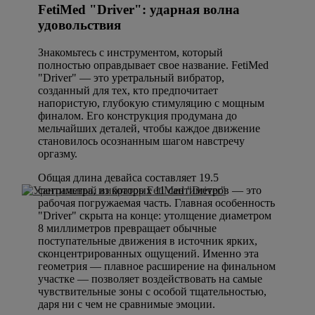
FetiMed "Driver": ударная волна
удовольствия
Знакомьтесь с инструментом, который
полностью оправдывает свое название. FetiMed
"Driver" — это уретральный вибратор,
созданный для тех, кто предпочитает
напористую, глубокую стимуляцию с мощным
финалом. Его конструкция продумана до
мельчайших деталей, чтобы каждое движение
становилось осознанным шагом навстречу
оргазму.
Общая длина девайса составляет 19.5
сантиметра, из которых 11 сантиметров — это
рабочая погружаемая часть. Главная особенность
"Driver" скрыта на конце: утолщение диаметром
8 миллиметров превращает обычные
поступательные движения в источник ярких,
сконцентрированных ощущений. Именно эта
геометрия — плавное расширение на финальном
участке — позволяет воздействовать на самые
чувствительные зоны с особой тщательностью,
даря ни с чем не сравнимые эмоции.