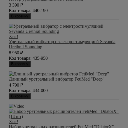
3 390
₽
Код товара:
440-190
В корзину
Хит!
Уретральный вибратор с электростимуляцией Sevanda
Urethral Sounding
8 950
₽
Код товара:
435-950
В корзину
Длинный уретральный вибратор FetiMed "Deep"
4 790
₽
Код товара:
434-000
В корзину
Хит!
Набор уретральных расширителей FetiMed "DilatorX"