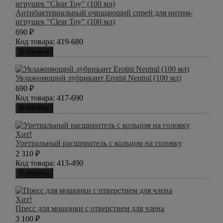
Антибактериальный очищающий спрей для интим-
игрушек "Clear Toy" (100 мл)
690
₽
Код товара:
419-680
В корзину
Увлажняющий лубрикант Erotist Neutral (100 мл)
690
₽
Код товара:
417-690
В корзину
Хит!
Уретральный расширитель с кольцом на головку
2 310
₽
Код товара:
413-490
В корзину
Хит!
Пресс для мошонки с отверстием для члена
3 100
₽