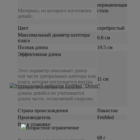
нержавеющая
Материал, из которого изготовлен
сталь
девайс.
Цвет
серебристый
Максимальный диаметр катетера/
0.8 см
плага
Полная длина
19.5 см
Эффективная длина
Этот параметр описывает длину
той части уретральных катетера или
11 см
плага, которая погружается внутрь
уретры. В отличие от полной
длины девайса не учитывается
длина части, оставляемой снаружи.
Страна происхождения
Пакистан
Производитель
FetiMed
Вес в упаковке:
68 г