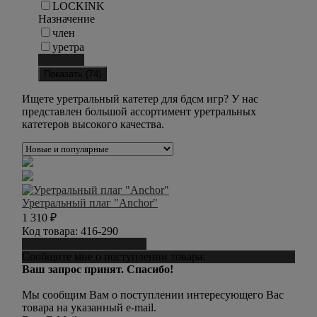
LOCKINK
Назначение
член
уретра
Сбросить
Показать (
74
)
Ищете уретральный катетер для бдсм игр? У нас
представлен большой ассортимент уретральных
катетеров высокого качества.
Уретральный плаг "Anchor"
1 310
₽
Код товара:
416-290
Сообщить о поступлении
Сообщите мне о поступлении товара:
Ваш запрос принят. Спасибо!
Мы сообщим Вам о поступлении интересующего Вас
товара на указанный e-mail.