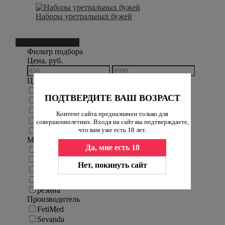
Наборы уретральных бужей
Фильтр подбора
74
Фильтр подбора
Цена, руб.
Цвет
прозрачный
ПОДТВЕРДИТЕ ВАШ ВОЗРАСТ
белый
золотистый
Контент сайта предназначен только для
серебристый
совершеннолетних. Входя на сайт вы подтверждаете,
что вам уже есть 18 лет.
черный
Материал
Да, мне есть 18
поликарбонат
силикон
Нет, покинуть сайт
нержавеющая сталь
сплав цинка
резина
Производитель
FetiMed
Sevanda