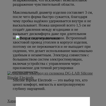
незаряженным, что исключает нежелательное
раздражение чувствительной области.
Максимальный диаметр изделия составляет 3 см,
после чего форма быстро сужается, благодаря
чему пробка надёжно удерживается внутри и не
выскальзывает. Ножка шириной всего 1,5 см не
создаёт давления между ягодицами и не
вызывает дискомфорта даже при длительном
ношении в сидячем положении. Встроенный
хвостовой провод утоплен в корпусе изделия,
поэтому он не пережимается и не выпадает при
сидении, что делает использование максимально
удобным и незаметным. Электрод совместим с
большинством систем электростимуляции,
включая устройства с управлением через
приложение для точной регулировки
интенсивности.
Silicone Bipolar Electrode — это выбор тех, кто
ценит комфорт, мягкость и контролируемую
глубину ощущений.
Характеристики