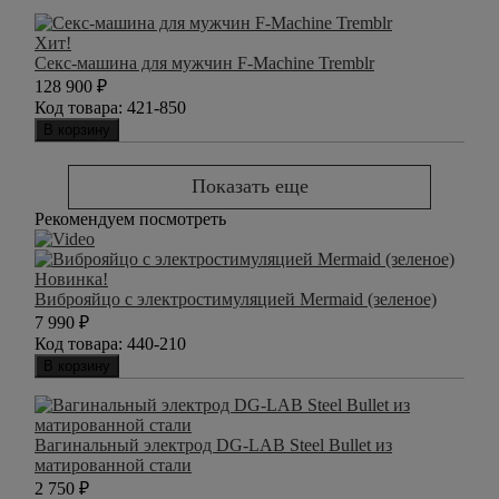
Хит!
Секс-машина для мужчин F-Machine Tremblr
128 900
₽
Код товара:
421-850
В корзину
Показать еще
Рекомендуем посмотреть
Новинка!
Виброяйцо с электростимуляцией Mermaid (зеленое)
7 990
₽
Код товара:
440-210
В корзину
Вагинальный электрод DG-LAB Steel Bullet из
матированной стали
2 750
₽