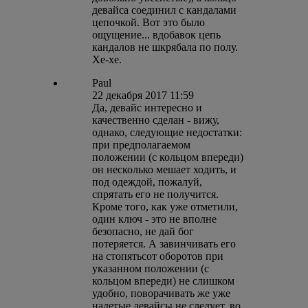
девайса соединил с кандалами
цепочкой. Вот это было
ощущение... вдобавок цепь
кандалов не шкрябала по полу.
Хе-хе.
Paul
22 декабря 2017 11:59
Да, девайс интересно и
качественно сделан - вижу,
однако, следующие недостатки:
при предполагаемом
положении (с кольцом впереди)
он несколько мешает ходить, и
под одеждой, пожалуй,
спрятать его не получится.
Кроме того, как уже отметили,
один ключ - это не вполне
безопасно, не дай бог
потеряется. А завинчивать его
на стопятьсот оборотов при
указанном положении (с
кольцом впереди) не слишком
удобно, поворачивать же уже
надетые девайсы не следует, во