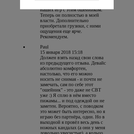
Мой нижний в восторге от
наших игр с этим ошейником.
Теперь он полностью в моей
власти. Дополнительно
приобретали грузики, с ними
ощущения еще ярче.
Рекомендуем.
Paul
15 января 2018 15:18
Должен взять назад свои слова
из предыдущего отзыва. Девайс
абсолютно комфортен,
настолько, что его можно
носить не снимая - и почти не
замечать, сам по себе этот
"ошейник" - это даже не СВТ
уже :) Я сплю в нём вместо
пижамы... и под одеждой он не
заметен. Вероятно, с поводком
это может быть интересно, но я
играю без партнёра, один. Но в
выходной я провёл весь день с
ножных кандалах (а они у меня
довольно увесистые), а кольцо