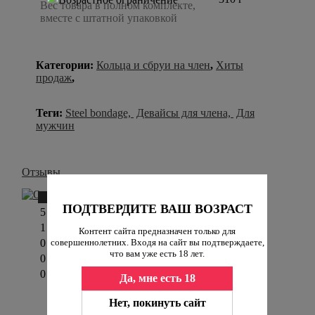
Вес товара в полном комплекте,
вместе с штатной упаковкой
Категории:
Кольца и сбруи на член
,
Хиты
продаж
,
Теги:
Steel bondage,
Девайсы для члена,
Для
мужчин
Отзывы
Написать отзыв
ПОДТВЕРДИТЕ ВАШ ВОЗРАСТ
5
1
Контент сайта предназначен только для
0
совершеннолетних. Входя на сайт вы подтверждаете,
что вам уже есть 18 лет.
0
0
Да, мне есть 18
Госпожа
Нет, покинуть сайт
15 августа 2023 16:12