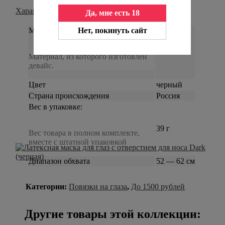
Характеристики
Да, мне есть 18
Нет, покинуть сайт
Материал
латекс
Материал, из которого изготовлен
девайс.
Цвет
черный
Страна происхождения
Россия
Вес в упаковке:
39 г
Вес товара в полном комплекте,
вместе с штатной упаковкой
Диапазон обхвата
52 — 62 см
Категории:
Повязки на глаза
,
До 1500 рублей
Другие товары этой коллекции: