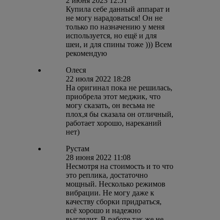
2 июня 2023 12:51
Купила себе данный аппарат и
не могу нарадоваться! Он не
только по назначению у меня
используется, но ещё и для
шеи, и для спины тоже ))) Всем
рекомендую
Олеся
22 июля 2022 18:28
На оригинал пока не решилась,
приобрела этот меджик, что
могу сказать, он весьма не
плох,я бы сказала он отличный,
работает хорошо, нареканий
нет)
Рустам
28 июня 2022 11:08
Несмотря на стоимость и то что
это реплика, достаточно
мощный. Несколько режимов
вибрации. Не могу даже к
качеству сборки придраться,
всё хорошо и надежно
выглядит. В работе так же не