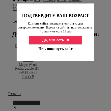
вибраторы
,
Идеи для начинающих
,
От 3000 до
5000 рублей
,
ПОДТВЕРДИТЕ ВАШ ВОЗРАСТ
Теги:
Вибростимуляторы
Контент сайта предназначен только для
совершеннолетних. Входя на сайт вы подтверждаете,
что вам уже есть 18 лет.
Другие товары этой коллекции:
Да, мне есть 18
Нет, покинуть сайт
Magic Wand
Rechargeable HV-
270 (Китай)
7 490
₽
Отзывы
Написать отзыв
9