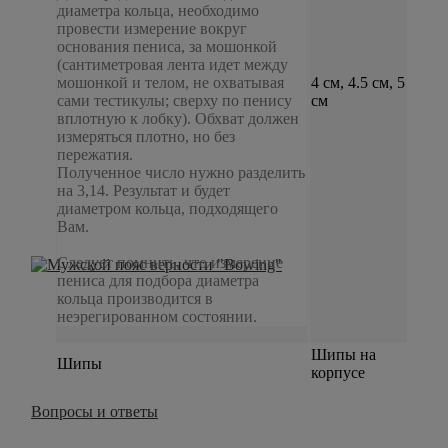
диаметра кольца, необходимо
провести измерение вокруг
основания пениса, за мошонкой
(сантиметровая лента идет между
мошонкой и телом, не охватывая
4 см, 4.5 см, 5
сами тестикулы; сверху по пенису
см
вплотную к лобку). Обхват должен
измеряться плотно, но без
пережатия.
Полученное число нужно разделить
на 3,14. Результат и будет
диаметром кольца, подходящего
Вам.
Следует помнить, что измерение
пениса для подбора диаметра
кольца производится в
неэрегированном состоянии.
Шипы на
Шипы
корпусе
Вопросы и ответы