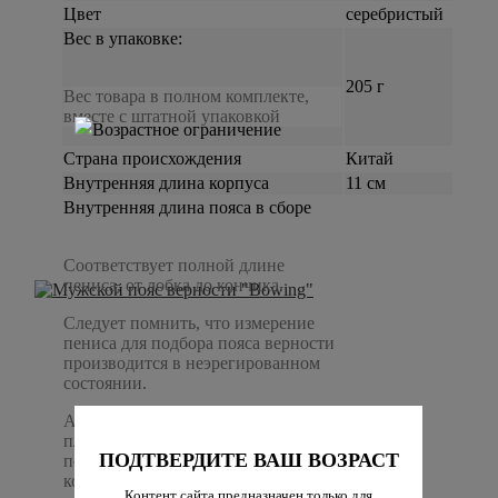
Цвет
серебристый
Вес в упаковке:
205 г
Вес товара в полном комплекте,
вместе с штатной упаковкой
Страна происхождения
Китай
Внутренняя длина корпуса
11 см
Внутренняя длина пояса в сборе
Соответствует полной длине
пениса, от лобка до кончика.
Следует помнить, что измерение
пениса для подбора пояса верности
производится в неэрегированном
состоянии.
12.5 см
А так же следует учесть, что
пластичность пениса позволяет
ПОДТВЕРДИТЕ ВАШ ВОЗРАСТ
поместить его в корпус, размер
которого значительно меньше
Контент сайта предназначен только для