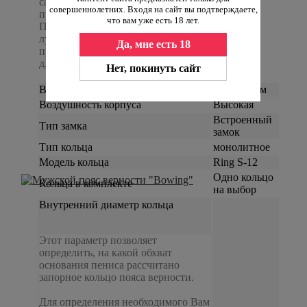
самого пениса. Комфорт ношения
совершеннолетних. Входя на сайт вы подтверждаете,
при этом ощутимо снижается.
что вам уже есть 18 лет.
Поэтому, для длительного ношения
лучше подбирать корпус,
Да, мне есть 18
приблизительно соответствующий
длине пениса.
Нет, покинуть сайт
Внутренний диаметр корпуса
3.3 × 3.3 см
Воздушность корпуса
Высокая
Встроенный
Тип замка
замок
Тип кольца
монолитное
Модель кольца
Ring S-12
Одно кольцо
Кольца в комплекте
на выбор
Внутренний диаметр кольца
Этот параметр позволяет
определить, на какой обхват
основания пениса рассчитано
запорное кольцо пояса верности.
Для определения необходимого Вам