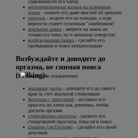
сдавленности его члену
антиэрекционные кольца на основание
члена
- лишите его даже мыслей об эрекции
поводок
- водите его на поводке, а пояс
верности станет отличным "ошейником"
анальные замки
- заприте на замок не
только его член, но и анальное отверстие
возбуждающая смазка
- сделайте его
пребывание в поясе невыносимым
Возбуждайте и доводите до
оргазма, не снимая пояса
(milking):
анальные дилдо
- доводите его до самого
края за счет анальной стимуляции
фаллосы с присоской
- заставьте его
прыгать на члене как девчонка, чтобы
достичь оргазма
стимуляторы простаты
- удивите его
стимуляцией простаты, пока он в поясе
страпон для Госпожи
- сделайте его своей
девочкой