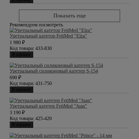
Показать еще
Рекомендуем посмотреть
Уретральный катетор FetiMed "Elza"
1 980
₽
Код товара:
433-830
В корзину
Уретральный силиконовый катетер S-154
690
₽
Код товара:
431-750
В корзину
Уретральный катетер FetiMed "Juan"
3 190
₽
Код товара:
425-420
В корзину