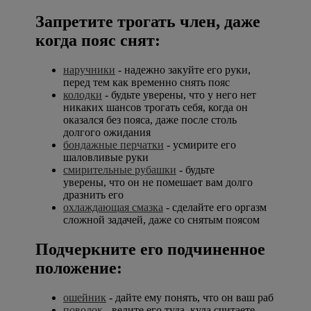
Запретите трогать член, даже
когда пояс снят:
наручники
- надежно закуйте его руки,
перед тем как временно снять пояс
колодки
- будьте уверены, что у него нет
никаких шансов трогать себя, когда он
оказался без пояса, даже после столь
долгого ожидания
бондажные перчатки
- усмирите его
шаловливые руки
смирительные рубашки
- будьте
уверены, что он не помешает вам долго
дразнить его
охлаждающая смазка
- сделайте его оргазм
сложной задачей, даже со снятым поясом
Подчеркните его подчиненное
положение:
ошейник
- дайте ему понять, что он ваш раб
поводок
- ведите его туда, куда считаете