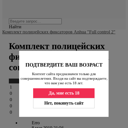
Найти
Комплект полицейских фиксаторов Anhua "Full control 2"
Комплект полицейских
фиксаторов Anhua "Full
control 2" отзывы
ПОДТВЕРДИТЕ ВАШ ВОЗРАСТ
Контент сайта предназначен только для
совершеннолетних. Входя на сайт вы подтверждаете,
Написать отзыв
что вам уже есть 18 лет.
1
Да, мне есть 18
0
0
Нет, покинуть сайт
0
0
Erro
8 мая 2019 21:56